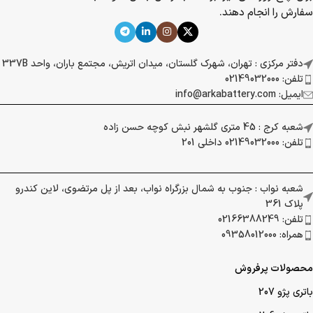
سفارش را انجام دهند.
دفتر مرکزی : تهران، شهرک گلستان، میدان اتریش، مجتمع باران، واحد 337B
تلفن: 02149032000
ایمیل: info@arkabattery.com
شعبه کرج : 45 متری گلشهر نبش کوچه حسن زاده
تلفن: 02149032000 داخلی 201
شعبه نواب : جنوب به شمال بزرگراه نواب، بعد از پل مرتضوی، لاین کندرو
پلاک 361
تلفن: 02166388249
همراه: 09358012000
محصولات پرفروش
باتری پژو 207