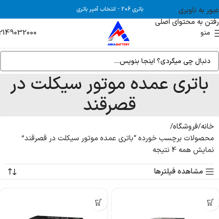
عبور به ناوبری
باتری 206
-
انتخاب آمپر باتری
رفتن به محتوای اصلی
2149032000
منو
باتری عمده موتور سیکلت در
قصرقند
خانه
فروشگاه
محصولات برچسب خورده “باتری عمده موتور سیکلت در قصرقند”
نمایش همه 4 نتیجه
مشاهده فیلترها