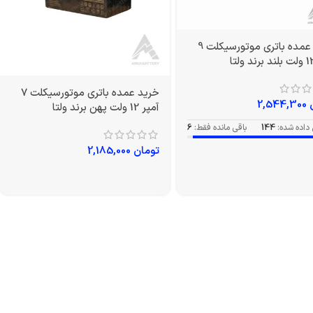
خرید عمده باتری موتورسیکلت 9
خرید عمده باتری موتورسیکلت 7
2,544,300
آمپر 12 ولت پهن برند ولتا
داده شده:
144
باقی مانده فقط:
6
تومان
2,185,000