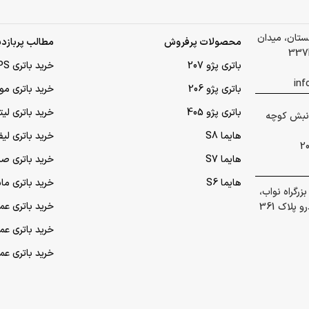
لستان، میدان
محصولات پرفروش
مطالب پربازدی
باتری پژو 207
خرید باتری UPS (یو‌پی‌اس)
باتری پژو 206
خرید باتری مو
باتری پژو 405
خرید باتری لی
 گلشهر نبش کوچه
هایما S8
خرید باتری لیف
هایما S7
خرید باتری ص
هایما S6
خرید باتری ما
رگراه نواب،
خرید باتری عمده UPS (یو‌
پلاک 361
خرید باتری ع
خرید باتری ع