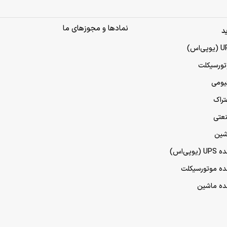
نمادها و مجوزهای ما
د
تورسیکلت
تیومی
تراک
نعتی
شین
پی‌اس)
مده موتورسیکلت
مده ماشین