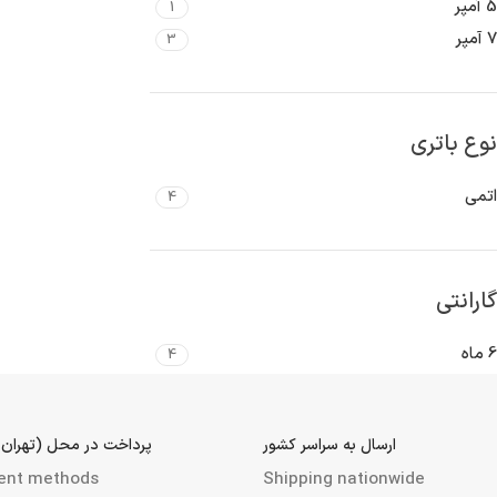
5 آمپر
1
7 آمپر
3
نوع باتری
اتمی
4
گارانتی
6 ماه
4
ارسال به سراسر کشور
پرداخت در محل (تهران 
ent methods
Shipping nationwide