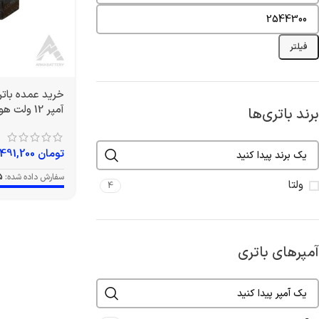
فیلتر
آمپر 12 ولت هوندایی برند ولتا
برند باتری‌ها
تومان
1,491,200
سفارش داده شده:
5
ولتا
4
آمپرهای باتری