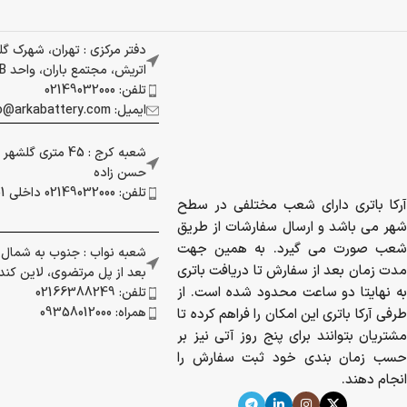
دفتر مرکزی : تهران، شهرک گ
اتریش، مجتمع باران، واحد 337B
تلفن: 02149032000
ایمیل: info@arkabattery.com
شعبه کرج : 45 متری
حسن زاده
تلفن: 02149032000 داخلی 201
آرکا باتری دارای شعب مختلفی در سطح
شهر می باشد و ارسال سفارشات از طریق
شعب صورت می گیرد. به همین جهت
شعبه نواب : جنوب به شمال بز
مدت زمان بعد از سفارش تا دریافت باتری
بعد از پل مرتضوی، لاین کندرو 
به نهایتا دو ساعت محدود شده است. از
تلفن: 02166388249
همراه: 09358012000
طرفی آرکا باتری این امکان را فراهم کرده تا
مشتریان بتوانند برای پنج روز آتی نیز بر
حسب زمان بندی خود ثبت سفارش را
انجام دهند.