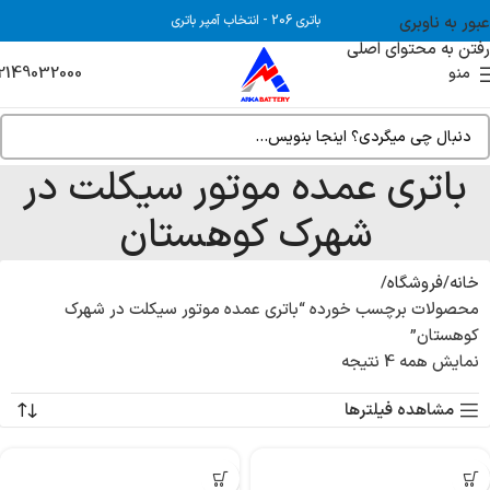
عبور به ناوبری
باتری 206
-
انتخاب آمپر باتری
رفتن به محتوای اصلی
2149032000
منو
باتری عمده موتور سیکلت در
شهرک کوهستان
خانه
فروشگاه
محصولات برچسب خورده “باتری عمده موتور سیکلت در شهرک
کوهستان”
نمایش همه 4 نتیجه
مشاهده فیلترها