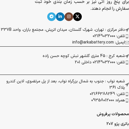
برای پنج روز آتی نیز بر حسب زمان بندی خود ثبت
سفارش را انجام دهند.
دفتر مرکزی : تهران، شهرک گلستان، میدان اتریش، مجتمع باران، واحد 337B
تلفن: 02149032000
ایمیل: info@arkabattery.com
شعبه کرج : 45 متری گلشهر نبش کوچه حسن زاده
تلفن: 02149032000 داخلی 201
شعبه نواب : جنوب به شمال بزرگراه نواب، بعد از پل مرتضوی، لاین کندرو
پلاک 361
تلفن: 02166388249
همراه: 09358012000
محصولات پرفروش
باتری پژو 207