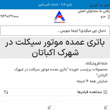
عبور به ناوبری
باتری 206
-
انتخاب آمپر باتری
رفتن به محتوای اصلی
2149032000
منو
باتری عمده موتور سیکلت در
شهرک اکباتان
خانه
فروشگاه
محصولات برچسب خورده “باتری عمده موتور سیکلت در شهرک
اکباتان”
نمایش همه 4 نتیجه
مشاهده فیلترها