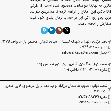
باتری به نهایتا دو ساعت محدود شده است. از طرفی
آرکا باتری این امکان را فراهم کرده تا مشتریان بتوانند
برای پنج روز آتی نیز بر حسب زمان بندی خود ثبت
سفارش را انجام دهند.
دفتر مرکزی : تهران، شهرک گلستان، میدان اتریش، مجتمع باران، واحد 337B
تلفن: 02149032000
ایمیل: info@arkabattery.com
شعبه کرج : 45 متری گلشهر نبش کوچه حسن زاده
تلفن: 02149032000 داخلی 201
شعبه نواب : جنوب به شمال بزرگراه نواب، بعد از پل مرتضوی، لاین کندرو
پلاک 361
تلفن: 02166388249
همراه: 09358012000