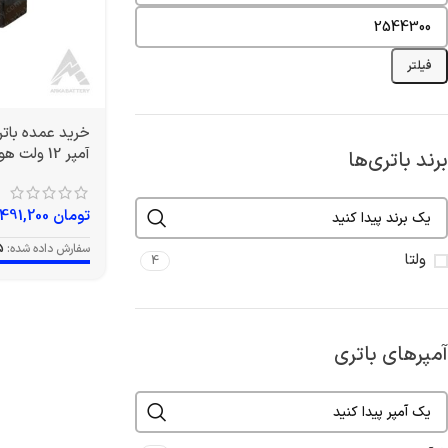
فیلتر
آمپر 12 ولت هوندایی برند ولتا
برند باتری‌ها
تومان
1,491,200
سفارش داده شده:
5
ولتا
4
آمپرهای باتری