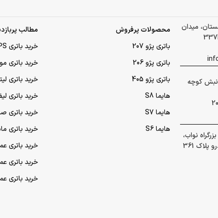
لستان، میدان
محصولات پرفروش
مطالب پربازدی
باتری پژو 207
خرید باتری UPS (یو‌پی‌اس)
باتری پژو 206
خرید باتری مو
باتری پژو 405
خرید باتری لی
 گلشهر نبش کوچه
هایما S8
خرید باتری لیف
هایما S7
خرید باتری ص
هایما S6
خرید باتری ما
رگراه نواب،
خرید باتری عمده UPS (یو‌
پلاک 361
خرید باتری ع
خرید باتری ع