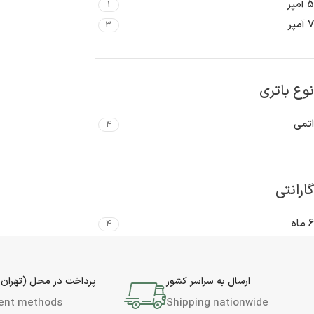
5 آمپر
1
7 آمپر
3
نوع باتری
اتمی
4
گارانتی
6 ماه
4
ارسال به سراسر کشور
پرداخت در محل (تهران 
ent methods
Shipping nationwide