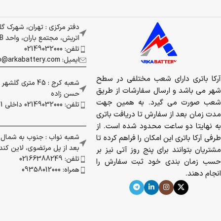
دفتر مرکزی : تهران، شهرک گ
اتریش، مجتمع باران، واحد 337B
تلفن: 02149032000
ایمیل: info@arkabattery.com
آرکا باتری دارای شعب مختلفی در سطح
شعبه کرج : 45 متری
شهر می باشد و ارسال سفارشات از طریق
حسن زاده
شعب صورت می گیرد. به همین جهت
تلفن: 02149032000 داخلی 201
مدت زمان بعد از سفارش تا دریافت باتری
به نهایتا دو ساعت محدود شده است. از
شعبه نواب : جنوب به شمال بز
طرفی آرکا باتری این امکان را فراهم کرده تا
بعد از پل مرتضوی، لاین کندرو 
مشتریان بتوانند برای پنج روز آتی نیز بر
تلفن: 02166388249
حسب زمان بندی خود ثبت سفارش را
همراه: 09358012000
انجام دهند.