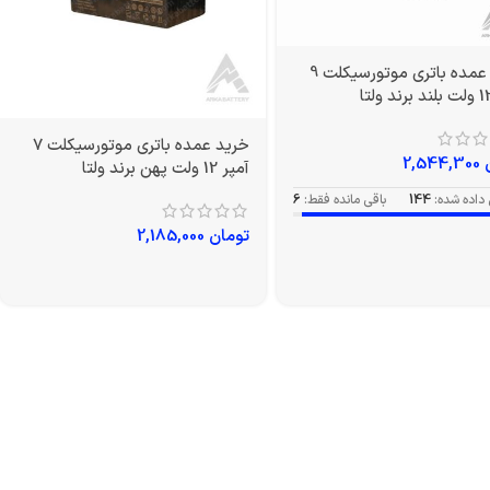
خرید عمده باتری موتورسیکلت 9
خرید عمده باتری موتورسیکلت 7
2,544,300
آمپر 12 ولت پهن برند ولتا
داده شده:
144
باقی مانده فقط:
6
تومان
2,185,000