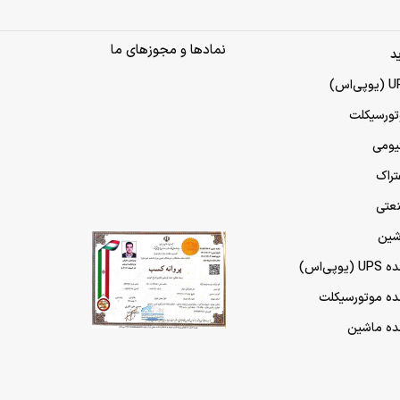
نمادها و مجوزهای ما
د
تورسیکلت
تیومی
تراک
نعتی
شین
پی‌اس)
مده موتورسیکلت
مده ماشین