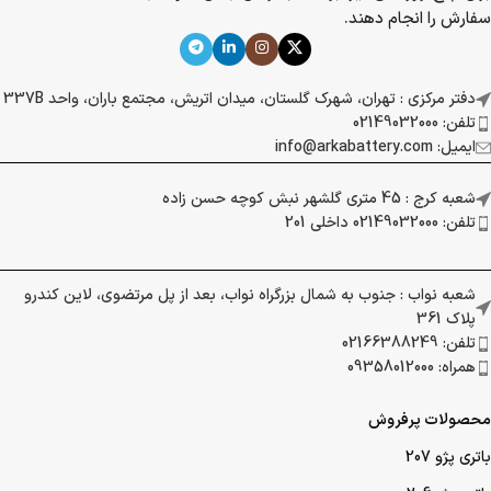
سفارش را انجام دهند.
دفتر مرکزی : تهران، شهرک گلستان، میدان اتریش، مجتمع باران، واحد 337B
تلفن: 02149032000
ایمیل: info@arkabattery.com
شعبه کرج : 45 متری گلشهر نبش کوچه حسن زاده
تلفن: 02149032000 داخلی 201
شعبه نواب : جنوب به شمال بزرگراه نواب، بعد از پل مرتضوی، لاین کندرو
پلاک 361
تلفن: 02166388249
همراه: 09358012000
محصولات پرفروش
باتری پژو 207