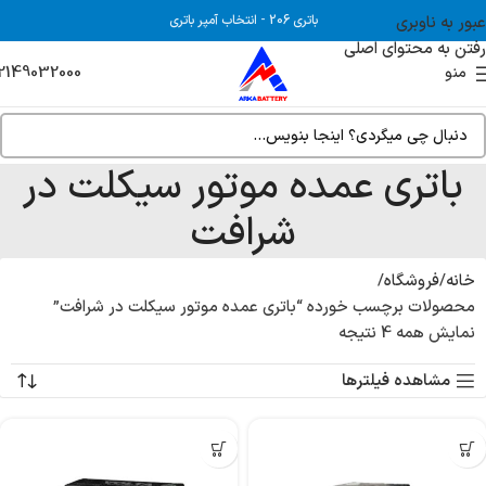
عبور به ناوبری
باتری 206
-
انتخاب آمپر باتری
رفتن به محتوای اصلی
2149032000
منو
باتری عمده موتور سیکلت در
شرافت
خانه
فروشگاه
محصولات برچسب خورده “باتری عمده موتور سیکلت در شرافت”
نمایش همه 4 نتیجه
مشاهده فیلترها