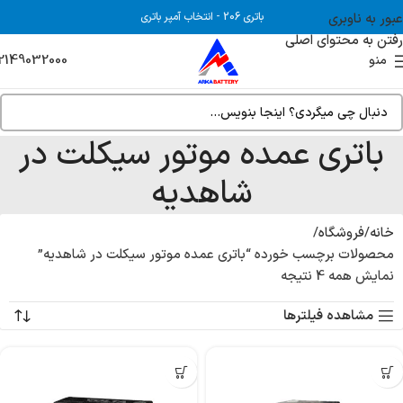
عبور به ناوبری
باتری 206
-
انتخاب آمپر باتری
رفتن به محتوای اصلی
2149032000
منو
باتری عمده موتور سیکلت در
شاهدیه
خانه
فروشگاه
محصولات برچسب خورده “باتری عمده موتور سیکلت در شاهدیه”
نمایش همه 4 نتیجه
مشاهده فیلترها