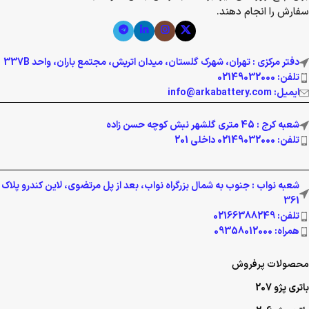
سفارش را انجام دهند.
دفتر مرکزی : تهران، شهرک گلستان، میدان اتریش، مجتمع باران، واحد 337B
تلفن: 02149032000
ایمیل: info@arkabattery.com
شعبه کرج : 45 متری گلشهر نبش کوچه حسن زاده
تلفن: 02149032000 داخلی 201
شعبه نواب : جنوب به شمال بزرگراه نواب، بعد از پل مرتضوی، لاین کندرو پلاک
361
تلفن: 02166388249
همراه: 09358012000
محصولات پرفروش
باتری پژو 207