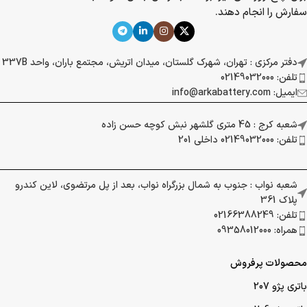
سفارش را انجام دهند.
دفتر مرکزی : تهران، شهرک گلستان، میدان اتریش، مجتمع باران، واحد 337B
تلفن: 02149032000
ایمیل: info@arkabattery.com
شعبه کرج : 45 متری گلشهر نبش کوچه حسن زاده
تلفن: 02149032000 داخلی 201
شعبه نواب : جنوب به شمال بزرگراه نواب، بعد از پل مرتضوی، لاین کندرو
پلاک 361
تلفن: 02166388249
همراه: 09358012000
محصولات پرفروش
باتری پژو 207