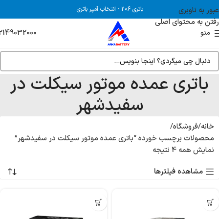
عبور به ناوبری
باتری 206
-
انتخاب آمپر باتری
رفتن به محتوای اصلی
2149032000
منو
باتری عمده موتور سیکلت در
سفیدشهر
خانه
فروشگاه
محصولات برچسب خورده “باتری عمده موتور سیکلت در سفیدشهر”
نمایش همه 4 نتیجه
مشاهده فیلترها