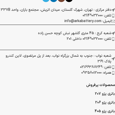
دفتر مرکزی : تهران، شهرک گلستان، میدان اتریش، مجتمع باران، واحد 337B
تلفن: 02149032000
ایمیل: info@arkabattery.com
شعبه کرج : 45 متری گلشهر نبش کوچه حسن زاده
تلفن: 02149032000 داخلی 201
شعبه نواب : جنوب به شمال بزرگراه نواب، بعد از پل مرتضوی، لاین کندرو
پلاک 361
تلفن: 02166388249
همراه: 09358012000
محصولات پرفروش
باتری پژو 207
باتری پژو 206
باتری پژو 405