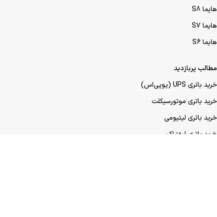
هایما S8
هایما S7
هایما S6
مطالب پربازدید
خرید باتری UPS (یو‌پی‌اس)
خرید باتری موتورسیکلت
خرید باتری لیتیومی
خرید باتری لیفتراک
خرید باتری صنعتی
خرید باتری ماشین
خرید باتری عمده UPS (یو‌پی‌اس)
خرید باتری عمده موتورسیکلت
خرید باتری عمده ماشین