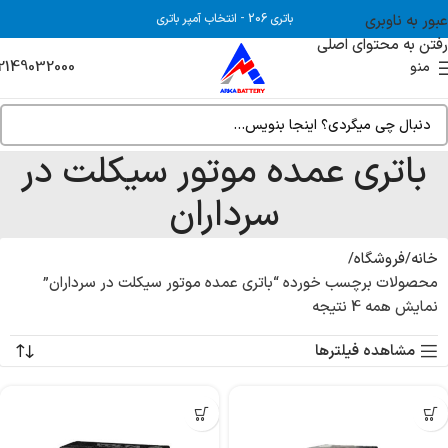
عبور به ناوبری
باتری 206
-
انتخاب آمپر باتری
رفتن به محتوای اصلی
2149032000
منو
باتری عمده موتور سیکلت در
سرداران
خانه
فروشگاه
محصولات برچسب خورده “باتری عمده موتور سیکلت در سرداران”
نمایش همه 4 نتیجه
مشاهده فیلترها