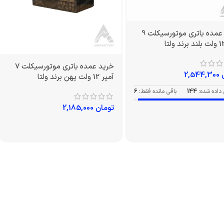
خرید عمده باتری موتورسیکلت 9
خرید عمده باتری موتورسیکلت 7
2,544,300
آمپر 12 ولت پهن برند ولتا
داده شده:
144
باقی مانده فقط:
6
تومان
2,185,000