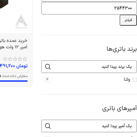
فیلتر
آمپر 12 ولت هوندایی برند ولتا
برند باتری‌ها
تومان
1,491,200
سفارش داده شده:
5
ولتا
4
آمپرهای باتری