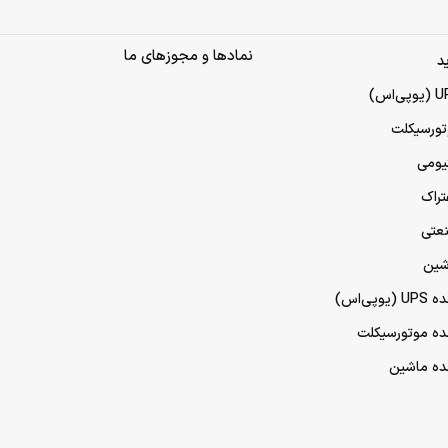
نمادها و مجوزهای ما
د
تورسیکلت
تیومی
تراک
نعتی
شین
پی‌اس)
مده موتورسیکلت
مده ماشین