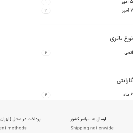
5 آمپر
1
7 آمپر
3
نوع باتری
اتمی
4
گارانتی
6 ماه
4
ارسال به سراسر کشور
پرداخت در محل (تهران 
ent methods
Shipping nationwide