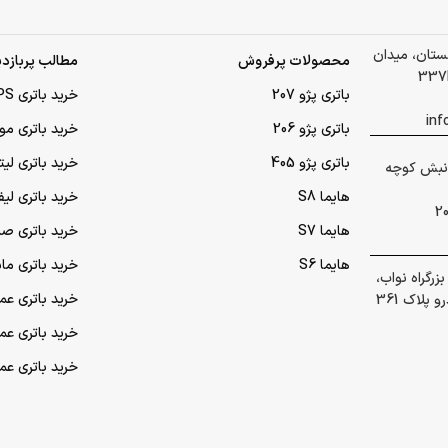
لستان، میدان
محصولات پرفروش
مطالب پربازدی
باتری پژو 207
خرید باتری UPS (یو‌پی‌اس)
باتری پژو 206
خرید باتری مو
باتری پژو 405
خرید باتری لی
 گلشهر نبش کوچه
هایما S8
خرید باتری لیف
هایما S7
خرید باتری ص
هایما S6
خرید باتری ما
رگراه نواب،
خرید باتری عمده UPS (یو‌
پلاک 361
خرید باتری ع
خرید باتری ع