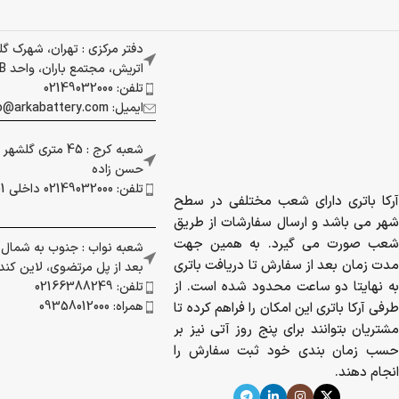
دفتر مرکزی : تهران، شهرک گ
اتریش، مجتمع باران، واحد 337B
تلفن: 02149032000
ایمیل: info@arkabattery.com
شعبه کرج : 45 متری
حسن زاده
تلفن: 02149032000 داخلی 201
آرکا باتری دارای شعب مختلفی در سطح
شهر می باشد و ارسال سفارشات از طریق
شعب صورت می گیرد. به همین جهت
شعبه نواب : جنوب به شمال بز
مدت زمان بعد از سفارش تا دریافت باتری
بعد از پل مرتضوی، لاین کندرو 
به نهایتا دو ساعت محدود شده است. از
تلفن: 02166388249
همراه: 09358012000
طرفی آرکا باتری این امکان را فراهم کرده تا
مشتریان بتوانند برای پنج روز آتی نیز بر
حسب زمان بندی خود ثبت سفارش را
انجام دهند.