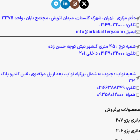
دفتر مرکزی : تهران، شهرک گلستان، میدان اتریش، مجتمع باران، واحد 337B
تلفن: 02149032000
ایمیل: info@arkabattery.com
شعبه کرج : 45 متری گلشهر نبش کوچه حسن زاده
تلفن: 02149032000 داخلی 201
شعبه نواب : جنوب به شمال بزرگراه نواب، بعد از پل مرتضوی، لاین کندرو پلاک
361
تلفن: 02166388249
همراه: 09358012000
محصولات پرفروش
باتری پژو 207
باتری پژو 206