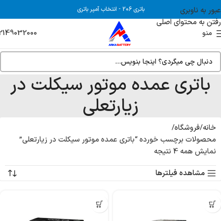
عبور به ناوبری
باتری 206
-
انتخاب آمپر باتری
رفتن به محتوای اصلی
2149032000
منو
باتری عمده موتور سیکلت در
زیارتعلی
خانه
فروشگاه
محصولات برچسب خورده “باتری عمده موتور سیکلت در زیارتعلی”
نمایش همه 4 نتیجه
مشاهده فیلترها