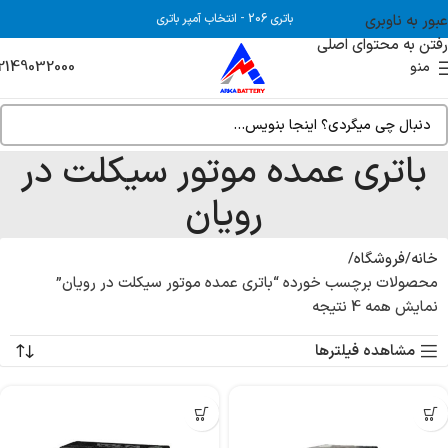
عبور به ناوبری
باتری 206
-
انتخاب آمپر باتری
رفتن به محتوای اصلی
2149032000
منو
باتری عمده موتور سیکلت در
رویان
خانه
فروشگاه
محصولات برچسب خورده “باتری عمده موتور سیکلت در رویان”
نمایش همه 4 نتیجه
مشاهده فیلترها