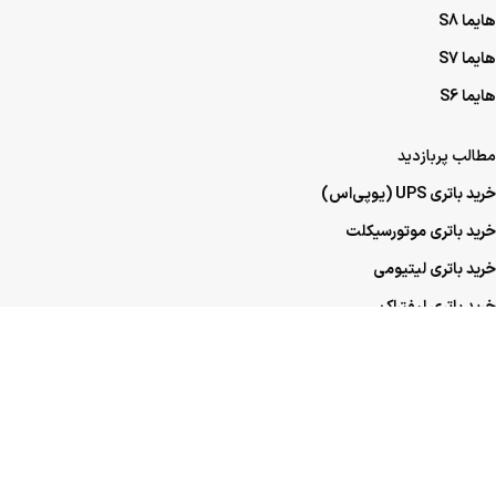
هایما S8
هایما S7
هایما S6
مطالب پربازدید
خرید باتری UPS (یو‌پی‌اس)
خرید باتری موتورسیکلت
خرید باتری لیتیومی
خرید باتری لیفتراک
خرید باتری صنعتی
خرید باتری ماشین
خرید باتری عمده UPS (یو‌پی‌اس)
خرید باتری عمده موتورسیکلت
خرید باتری عمده ماشین