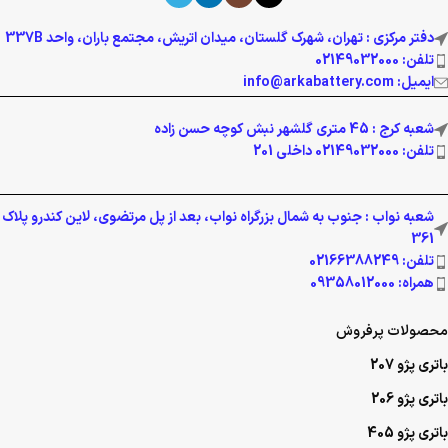
دفتر مرکزی : تهران، شهرک گلستان، میدان اتریش، مجتمع باران، واحد 337B
تلفن: 02149032000
ایمیل: info@arkabattery.com
شعبه کرج : 45 متری گلشهر نبش کوچه حسن زاده
تلفن: 02149032000 داخلی 201
شعبه نواب : جنوب به شمال بزرگراه نواب، بعد از پل مرتضوی، لاین کندرو پلاک
361
تلفن: 02166388249
همراه: 09358012000
محصولات پرفروش
باتری پژو 207
باتری پژو 206
باتری پژو 405