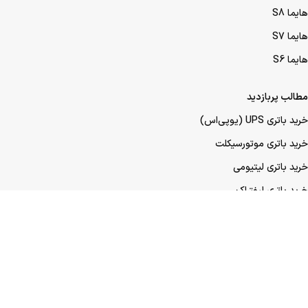
هایما S8
هایما S7
هایما S6
مطالب پربازدید
خرید باتری UPS (یو‌پی‌اس)
خرید باتری موتورسیکلت
خرید باتری لیتیومی
خرید باتری لیفتراک
خرید باتری صنعتی
خرید باتری ماشین
خرید باتری عمده UPS (یو‌پی‌اس)
خرید باتری عمده موتورسیکلت
خرید باتری عمده ماشین