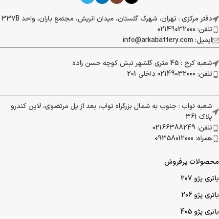
دفتر مرکزی : تهران، شهرک گلستان، میدان اتریش، مجتمع باران، واحد 337B
تلفن: 02149032000
ایمیل: info@arkabattery.com
شعبه کرج : 45 متری گلشهر نبش کوچه حسن زاده
تلفن: 02149032000 داخلی 201
شعبه نواب : جنوب به شمال بزرگراه نواب، بعد از پل مرتضوی، لاین کندرو
پلاک 361
تلفن: 02166388249
همراه: 09358012000
محصولات پرفروش
باتری پژو 207
باتری پژو 206
باتری پژو 405