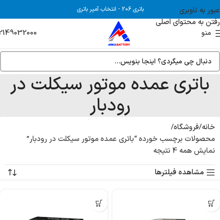
عبور به ناوبری
باتری 206
-
انتخاب آمپر باتری
رفتن به محتوای اصلی
2149032000
منو
باتری عمده موتور سیکلت در
رودبار
خانه
فروشگاه
محصولات برچسب خورده “باتری عمده موتور سیکلت در رودبار”
نمایش همه 4 نتیجه
مشاهده فیلترها