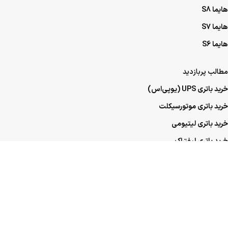
هایما S8
هایما S7
هایما S6
مطالب پربازدید
خرید باتری UPS (یو‌پی‌اس)
خرید باتری موتورسیکلت
خرید باتری لیتیومی
خرید باتری لیفتراک
خرید باتری صنعتی
خرید باتری ماشین
خرید باتری عمده UPS (یو‌پی‌اس)
خرید باتری عمده موتورسیکلت
خرید باتری عمده ماشین