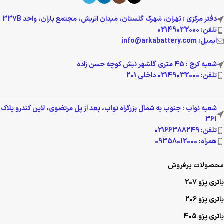
دفتر مرکزی : تهران، شهرک گلستان، میدان اتریش، مجتمع باران، واحد 337B
تلفن: 02149032000
ایمیل: info@arkabattery.com
شعبه کرج : 45 متری گلشهر نبش کوچه حسن زاده
تلفن: 02149032000 داخلی 201
شعبه نواب : جنوب به شمال بزرگراه نواب، بعد از پل مرتضوی، لاین کندرو پلاک
361
تلفن: 02166388249
همراه: 09358012000
محصولات پرفروش
باتری پژو 207
باتری پژو 206
باتری پژو 405