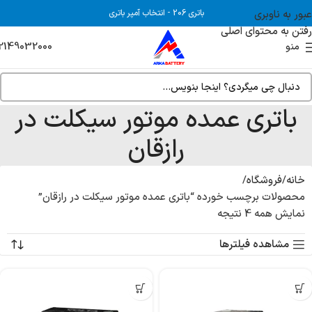
عبور به ناوبری
باتری 206
-
انتخاب آمپر باتری
رفتن به محتوای اصلی
2149032000
منو
باتری عمده موتور سیکلت در
رازقان
خانه
فروشگاه
محصولات برچسب خورده “باتری عمده موتور سیکلت در رازقان”
نمایش همه 4 نتیجه
مشاهده فیلترها