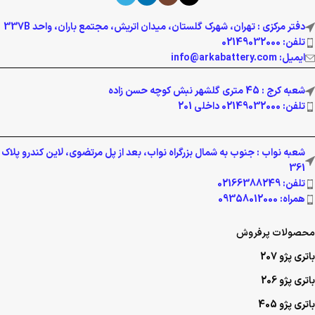
دفتر مرکزی : تهران، شهرک گلستان، میدان اتریش، مجتمع باران، واحد 337B
تلفن: 02149032000
ایمیل: info@arkabattery.com
شعبه کرج : 45 متری گلشهر نبش کوچه حسن زاده
تلفن: 02149032000 داخلی 201
شعبه نواب : جنوب به شمال بزرگراه نواب، بعد از پل مرتضوی، لاین کندرو پلاک
361
تلفن: 02166388249
همراه: 09358012000
محصولات پرفروش
باتری پژو 207
باتری پژو 206
باتری پژو 405