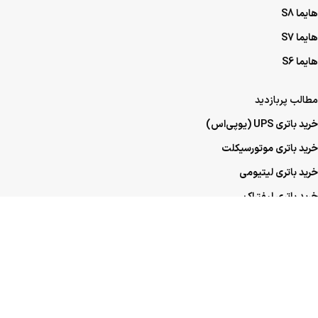
هایما S8
هایما S7
هایما S6
مطالب پربازدید
خرید باتری UPS (یو‌پی‌اس)
خرید باتری موتورسیکلت
خرید باتری لیتیومی
خرید باتری لیفتراک
خرید باتری صنعتی
خرید باتری ماشین
خرید باتری عمده UPS (یو‌پی‌اس)
خرید باتری عمده موتورسیکلت
خرید باتری عمده ماشین