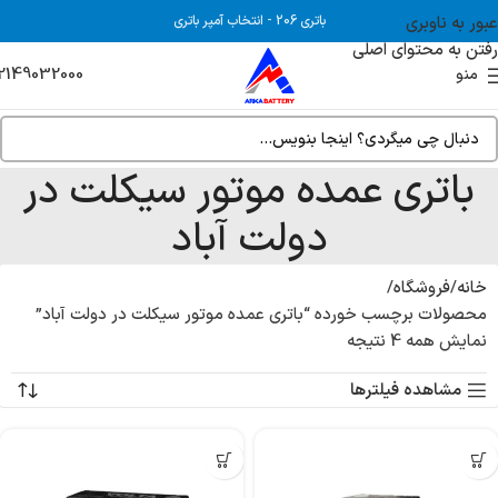
عبور به ناوبری
باتری 206
-
انتخاب آمپر باتری
رفتن به محتوای اصلی
2149032000
منو
باتری عمده موتور سیکلت در
دولت آباد
خانه
فروشگاه
محصولات برچسب خورده “باتری عمده موتور سیکلت در دولت آباد”
نمایش همه 4 نتیجه
مشاهده فیلترها