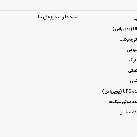
نمادها و مجوزهای ما
د
وتورسیکلت
تیومی
تراک
نعتی
شین
ی‌اس)
مده موتورسیکلت
مده ماشین