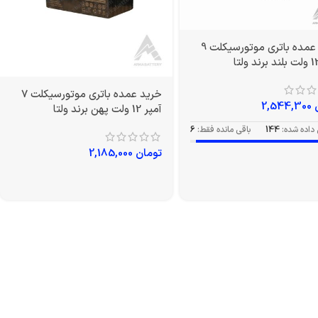
خرید عمده باتری موتورسیکلت 9
خرید عمده باتری موتورسیکلت 7
2,544,300
آمپر 12 ولت پهن برند ولتا
داده شده:
144
باقی مانده فقط:
6
تومان
2,185,000