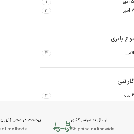
5 آمپر
1
7 آمپر
3
نوع باتری
اتمی
4
گارانتی
6 ماه
4
ارسال به سراسر کشور
پرداخت در محل (تهران 
ent methods
Shipping nationwide