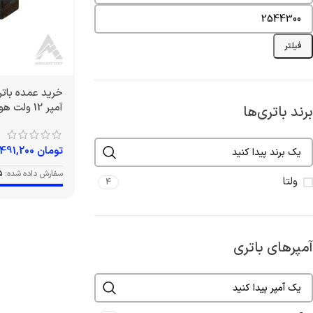
فیلتر
آمپر 12 ولت هوندایی برند ولتا
برند باتری‌ها
تومان
1,491,200
سفارش داده شده:
5
ولتا
4
آمپرهای باتری