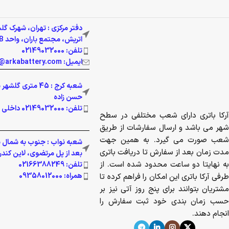
دفتر مرکزی : تهران، شهرک گل
اتریش، مجتمع باران، واحد 337B
تلفن: 02149032000
ایمیل: info@arkabattery.com
شعبه کرج : 45 متری 
حسن زاده
تلفن: 02149032000 داخلی 201
آرکا باتری دارای شعب مختلفی در سطح
شهر می باشد و ارسال سفارشات از طریق
شعب صورت می گیرد. به همین جهت
شعبه نواب : جنوب به شمال بز
مدت زمان بعد از سفارش تا دریافت باتری
بعد از پل مرتضوی، لاین کندرو پ
به نهایتا دو ساعت محدود شده است. از
تلفن: 02166388249
همراه: 09358012000
طرفی آرکا باتری این امکان را فراهم کرده تا
مشتریان بتوانند برای پنج روز آتی نیز بر
حسب زمان بندی خود ثبت سفارش را
انجام دهند.