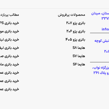
ستان، میدان
محصولات پرفروش
مطالب پربازدی
باتری پژو 207
خرید باتری UPS (یو‌پی‌اس)
باتری پژو 206
خرید باتری م
باتری پژو 405
خرید باتری لی
گلشهر نبش کوچه
هایما S8
خرید باتری لیف
هایما S7
خرید باتری ص
هایما S6
خرید باتری ما
رگراه نواب،
خرید باتری عمده UPS (یو‌پ
لاک 361
خرید باتری ع
خرید باتری ع