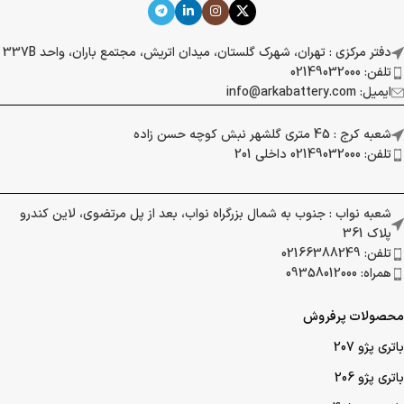
دفتر مرکزی : تهران، شهرک گلستان، میدان اتریش، مجتمع باران، واحد 337B
تلفن: 02149032000
ایمیل: info@arkabattery.com
شعبه کرج : 45 متری گلشهر نبش کوچه حسن زاده
تلفن: 02149032000 داخلی 201
شعبه نواب : جنوب به شمال بزرگراه نواب، بعد از پل مرتضوی، لاین کندرو
پلاک 361
تلفن: 02166388249
همراه: 09358012000
محصولات پرفروش
باتری پژو 207
باتری پژو 206