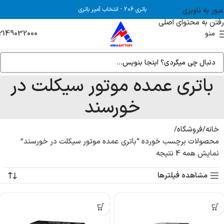
عبور به ناوبری
باتری 206
-
انتخاب آمپر باتری
رفتن به محتوای اصلی
2149032000
منو
باتری عمده موتور سیکلت در
خورسند
خانه
فروشگاه
محصولات برچسب خورده “باتری عمده موتور سیکلت در خورسند”
نمایش همه 4 نتیجه
مشاهده فیلترها