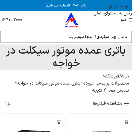
عبور به ناوبری
باتری 206
-
انتخاب آمپر باتری
رفتن به محتوای اصلی
2149032000
منو
باتری عمده موتور سیکلت در
خواجه
خانه
فروشگاه
محصولات برچسب خورده “باتری عمده موتور سیکلت در خواجه”
نمایش همه 4 نتیجه
مشاهده فیلترها