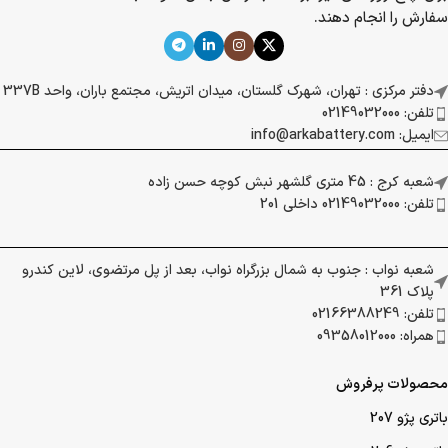
سفارش را انجام دهند.
دفتر مرکزی : تهران، شهرک گلستان، میدان اتریش، مجتمع باران، واحد 337B
تلفن: 02149032000
ایمیل: info@arkabattery.com
شعبه کرج : 45 متری گلشهر نبش کوچه حسن زاده
تلفن: 02149032000 داخلی 201
شعبه نواب : جنوب به شمال بزرگراه نواب، بعد از پل مرتضوی، لاین کندرو
پلاک 361
تلفن: 02166388249
همراه: 09358012000
محصولات پرفروش
باتری پژو 207