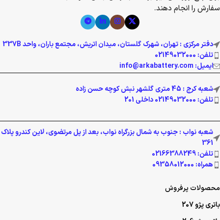
سفارش را انجام دهند.
دفتر مرکزی : تهران، شهرک گلستان، میدان اتریش، مجتمع باران، واحد 337B
تلفن: 02149032000
ایمیل: info@arkabattery.com
شعبه کرج : 45 متری گلشهر نبش کوچه حسن زاده
تلفن: 02149032000 داخلی 201
شعبه نواب : جنوب به شمال بزرگراه نواب، بعد از پل مرتضوی، لاین کندرو پلاک
361
تلفن: 02166388249
همراه: 09358012000
محصولات پرفروش
باتری پژو 207