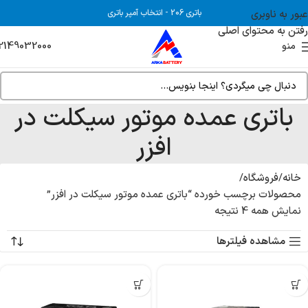
عبور به ناوبری
باتری 206
-
انتخاب آمپر باتری
رفتن به محتوای اصلی
2149032000
منو
باتری عمده موتور سیکلت در
افزر
خانه
فروشگاه
محصولات برچسب خورده “باتری عمده موتور سیکلت در افزر”
نمایش همه 4 نتیجه
مشاهده فیلترها