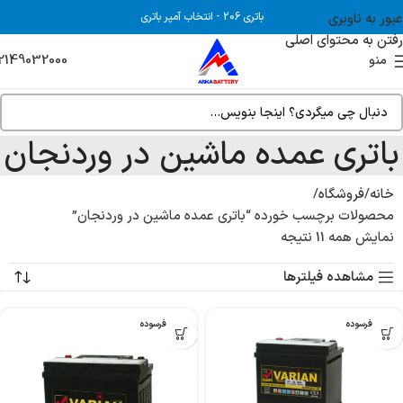
عبور به ناوبری
باتری 206
-
انتخاب آمپر باتری
رفتن به محتوای اصلی
2149032000
منو
باتری عمده ماشین در وردنجان
خانه
فروشگاه
محصولات برچسب خورده “باتری عمده ماشین در وردنجان”
نمایش همه 11 نتیجه
مشاهده فیلترها
بدون فرسوده
بدون فرسوده