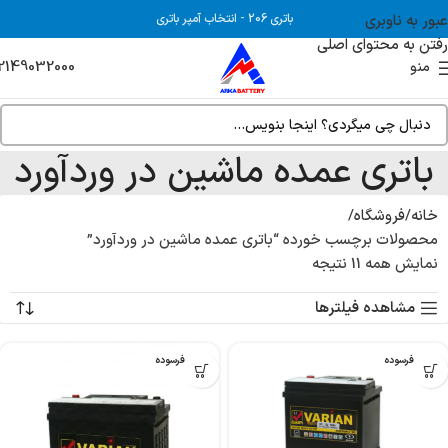
عبور به ناوبری
باتری 206
-
انتخاب آمپر باتری
رفتن به محتوای اصلی
2149032000
منو
باتری عمده ماشین در وردآورد
خانه
فروشگاه
محصولات برچسب خورده “باتری عمده ماشین در وردآورد”
نمایش همه 11 نتیجه
مشاهده فیلترها
بدون فرسوده
بدون فرسوده