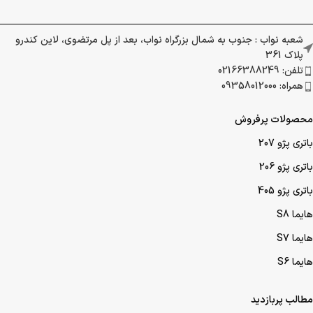
شعبه نواب : جنوب به شمال بزرگراه نواب، بعد از پل مرتضوی، لاین کندرو
پلاک 361
تلفن: 02166388249
همراه: 09358012000
محصولات پرفروش
باتری پژو 207
باتری پژو 206
باتری پژو 405
هایما S8
هایما S7
هایما S6
مطالب پربازدید