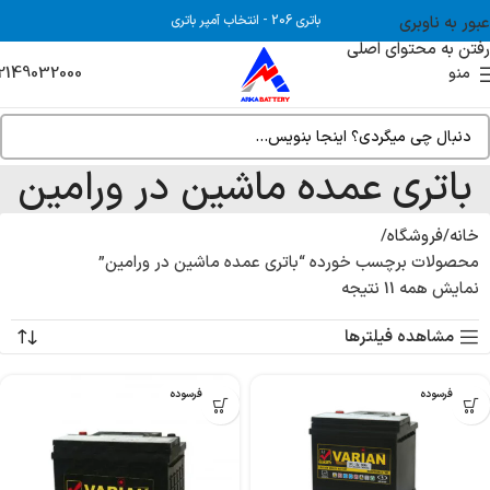
عبور به ناوبری
باتری 206
-
انتخاب آمپر باتری
رفتن به محتوای اصلی
2149032000
منو
باتری عمده ماشین در ورامین
خانه
فروشگاه
محصولات برچسب خورده “باتری عمده ماشین در ورامین”
نمایش همه 11 نتیجه
مشاهده فیلترها
بدون فرسوده
بدون فرسوده