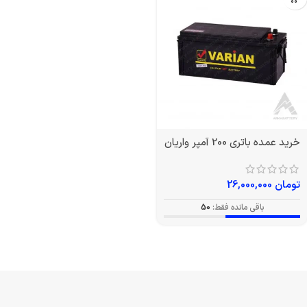
خرید عمده باتری 200 آمپر واریان
تومان
26,000,000
باقی مانده فقط:
50