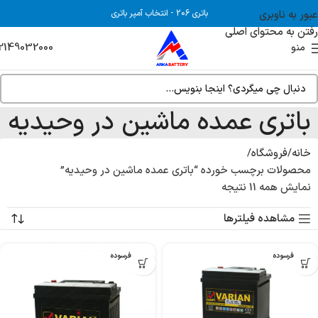
عبور به ناوبری
باتری 206
-
انتخاب آمپر باتری
رفتن به محتوای اصلی
2149032000
منو
باتری عمده ماشین در وحیدیه
خانه
فروشگاه
محصولات برچسب خورده “باتری عمده ماشین در وحیدیه”
نمایش همه 11 نتیجه
مشاهده فیلترها
بدون فرسوده
بدون فرسوده