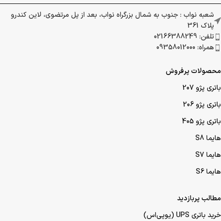
شعبه نواب : جنوب به شمال بزرگراه نواب، بعد از پل مرتضوی، لاین کندرو
پلاک 361
تلفن: 02166388249
همراه: 09358012000
محصولات پرفروش
باتری پژو 207
باتری پژو 206
باتری پژو 405
هایما S8
هایما S7
هایما S6
مطالب پربازدید
خرید باتری UPS (یو‌پی‌اس)