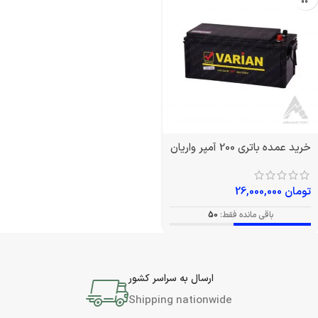
خرید عمده باتری 200 آمپر واریان
تومان
26,000,000
باقی مانده فقط:
50
ارسال به سراسر کشور
Shipping nationwide