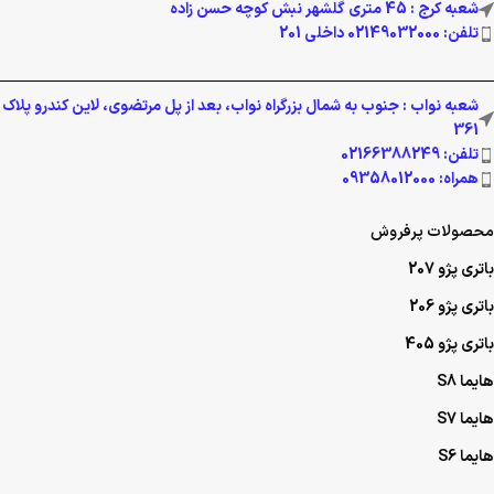
شعبه کرج : 45 متری گلشهر نبش کوچه حسن زاده
تلفن: 02149032000 داخلی 201
شعبه نواب : جنوب به شمال بزرگراه نواب، بعد از پل مرتضوی، لاین کندرو پلاک
361
تلفن: 02166388249
همراه: 09358012000
محصولات پرفروش
باتری پژو 207
باتری پژو 206
باتری پژو 405
هایما S8
هایما S7
هایما S6