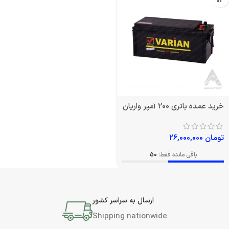
خرید عمده باتری 200 آمپر واریان
تومان
26,000,000
باقی مانده فقط:
50
ارسال به سراسر کشور
Shipping nationwide