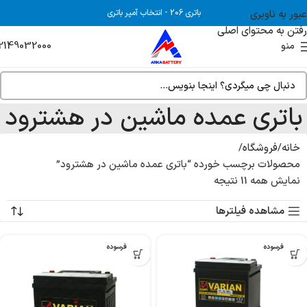
عبور به ناوبری
باتری 206
-
انتخاب آمپر باتری
رفتن به محتوای اصلی
2149032000
منو
باتری عمده ماشین در هشترود
خانه
فروشگاه
محصولات برچسب خورده “باتری عمده ماشین در هشترود”
نمایش همه 11 نتیجه
مشاهده فیلترها
بدون فرسوده
بدون فرسوده