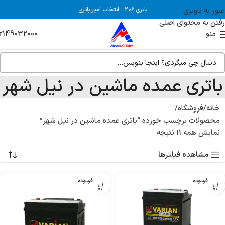
عبور به ناوبری
باتری 206
-
انتخاب آمپر باتری
رفتن به محتوای اصلی
2149032000
منو
باتری عمده ماشین در نیل شهر
خانه
فروشگاه
محصولات برچسب خورده “باتری عمده ماشین در نیل شهر”
نمایش همه 11 نتیجه
مشاهده فیلترها
بدون فرسوده
بدون فرسوده