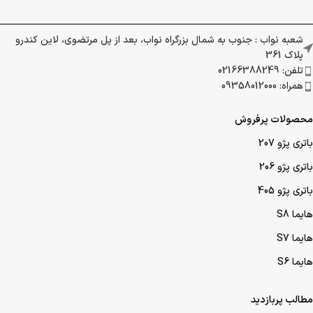
شعبه نواب : جنوب به شمال بزرگراه نواب، بعد از پل مرتضوی، لاین کندرو
پلاک 361
تلفن: 02166388249
همراه: 09358012000
محصولات پرفروش
باتری پژو 207
باتری پژو 206
باتری پژو 405
هایما S8
هایما S7
هایما S6
مطالب پربازدید