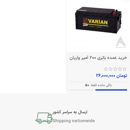
خرید عمده باتری 200 آمپر واریان
تومان
26,000,000
باقی مانده فقط:
50
ارسال به سراسر کشور
Shipping nationwide