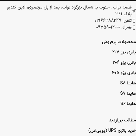
شعبه نواب : جنوب به شمال بزرگراه نواب، بعد از پل مرتضوی، لاین کندرو
پلاک 361
تلفن: 02166388249
همراه: 09358012000
محصولات پرفروش
باتری پژو 207
باتری پژو 206
باتری پژو 405
هایما S8
هایما S7
هایما S6
مطالب پربازدید
خرید باتری UPS (یو‌پی‌اس)