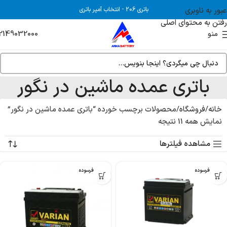
عبور به ناوبری
باتری 206
-
انتخاب آمپر باتری
رفتن به محتوای اصلی
2149032000
منو
باتری عمده ماشین در نگور
خانه
فروشگاه
محصولات برچسب خورده “باتری عمده ماشین در نگور”
نمایش همه 11 نتیجه
مشاهده فیلترها
بدون فرسوده
بدون فرسوده