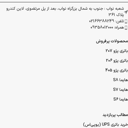
شعبه نواب : جنوب به شمال بزرگراه نواب، بعد از پل مرتضوی، لاین کندرو
پلاک 361
تلفن: 02166388249
همراه: 09358012000
محصولات پرفروش
باتری پژو 207
باتری پژو 206
باتری پژو 405
هایما S8
هایما S7
هایما S6
مطالب پربازدید
خرید باتری UPS (یو‌پی‌اس)