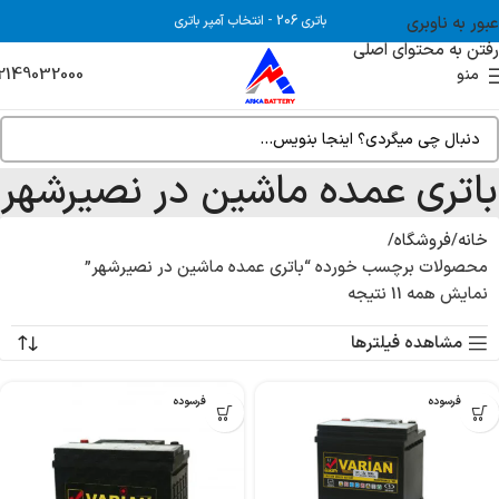
عبور به ناوبری
باتری 206
-
انتخاب آمپر باتری
رفتن به محتوای اصلی
2149032000
منو
باتری عمده ماشین در نصیرشهر
خانه
فروشگاه
محصولات برچسب خورده “باتری عمده ماشین در نصیرشهر”
نمایش همه 11 نتیجه
مشاهده فیلترها
بدون فرسوده
بدون فرسوده