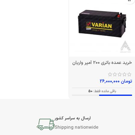
خرید عمده باتری 200 آمپر واریان
تومان
26,000,000
باقی مانده فقط:
50
ارسال به سراسر کشور
Shipping nationwide