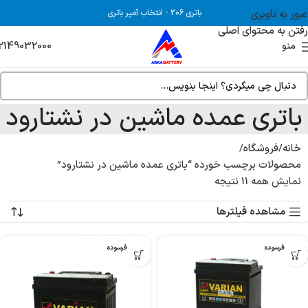
عبور به ناوبری
باتری 206
-
انتخاب آمپر باتری
رفتن به محتوای اصلی
2149032000
منو
باتری عمده ماشین در نشتارود
خانه
فروشگاه
محصولات برچسب خورده “باتری عمده ماشین در نشتارود”
نمایش همه 11 نتیجه
مشاهده فیلترها
بدون فرسوده
بدون فرسوده