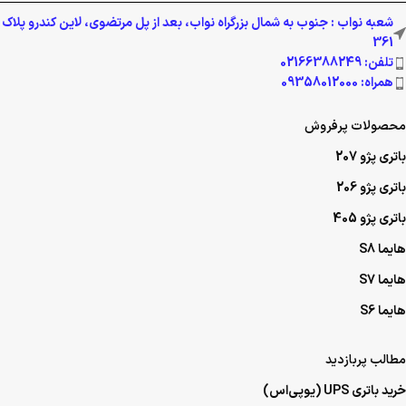
شعبه نواب : جنوب به شمال بزرگراه نواب، بعد از پل مرتضوی، لاین کندرو پلاک
361
تلفن: 02166388249
همراه: 09358012000
محصولات پرفروش
باتری پژو 207
باتری پژو 206
باتری پژو 405
هایما S8
هایما S7
هایما S6
مطالب پربازدید
خرید باتری UPS (یو‌پی‌اس)