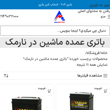
عبور به ناوبری
باتری 206
-
انتخاب آمپر باتری
رفتن به محتوای اصلی
2149032000
منو
باتری عمده ماشین در نارمک
خانه
فروشگاه
محصولات برچسب خورده “باتری عمده ماشین در نارمک”
نمایش همه 11 نتیجه
مشاهده فیلترها
بدون فرسوده
بدون فرسوده