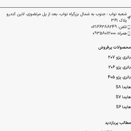
شعبه نواب : جنوب به شمال بزرگراه نواب، بعد از پل مرتضوی، لاین کندرو
پلاک 361
تلفن: 02166388249
همراه: 09358012000
محصولات پرفروش
باتری پژو 207
باتری پژو 206
باتری پژو 405
هایما S8
هایما S7
هایما S6
مطالب پربازدید