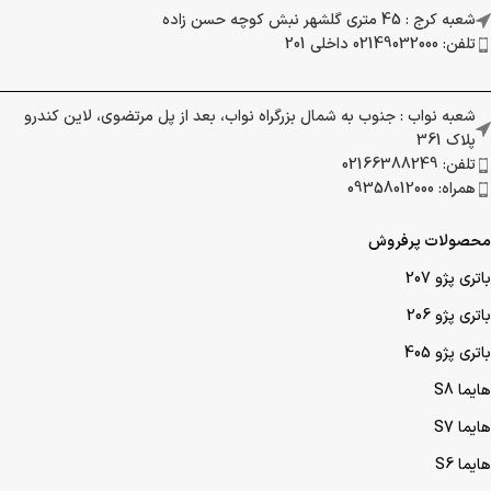
شعبه کرج : 45 متری گلشهر نبش کوچه حسن زاده
تلفن: 02149032000 داخلی 201
شعبه نواب : جنوب به شمال بزرگراه نواب، بعد از پل مرتضوی، لاین کندرو
پلاک 361
تلفن: 02166388249
همراه: 09358012000
محصولات پرفروش
باتری پژو 207
باتری پژو 206
باتری پژو 405
هایما S8
هایما S7
هایما S6