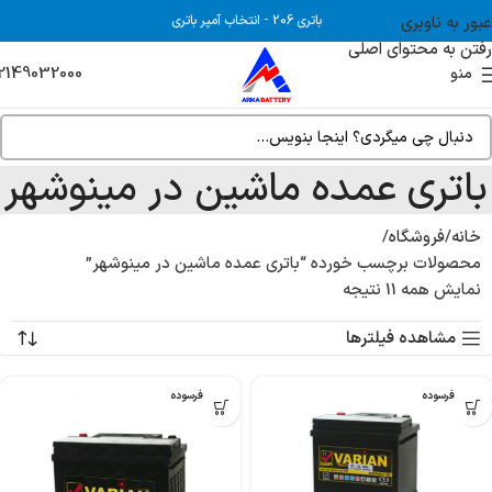
عبور به ناوبری
باتری 206
-
انتخاب آمپر باتری
رفتن به محتوای اصلی
2149032000
منو
باتری عمده ماشین در مینوشهر
خانه
فروشگاه
محصولات برچسب خورده “باتری عمده ماشین در مینوشهر”
نمایش همه 11 نتیجه
مشاهده فیلترها
بدون فرسوده
بدون فرسوده