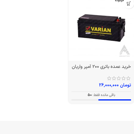
بدون فرسوده
خرید عمده باتری 200 آمپر واریان
تومان
26,000,000
باقی مانده فقط:
50