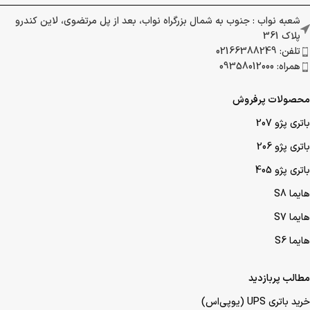
شعبه نواب : جنوب به شمال بزرگراه نواب، بعد از پل مرتضوی، لاین کندرو
پلاک 361
تلفن: 02166388249
همراه: 09358012000
محصولات پرفروش
باتری پژو 207
باتری پژو 206
باتری پژو 405
هایما S8
هایما S7
هایما S6
مطالب پربازدید
خرید باتری UPS (یو‌پی‌اس)