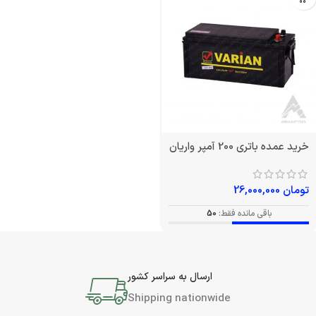
خرید عمده باتری 200 آمپر واریان
تومان
26,000,000
باقی مانده فقط:
50
ارسال به سراسر کشور
Shipping nationwide