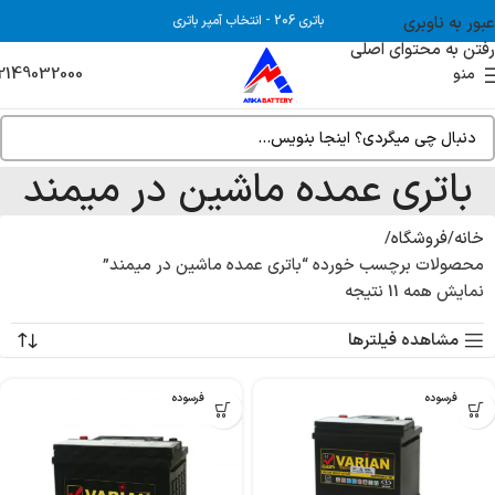
عبور به ناوبری
باتری 206
-
انتخاب آمپر باتری
رفتن به محتوای اصلی
2149032000
منو
باتری عمده ماشین در میمند
خانه
فروشگاه
محصولات برچسب خورده “باتری عمده ماشین در میمند”
نمایش همه 11 نتیجه
مشاهده فیلترها
بدون فرسوده
بدون فرسوده