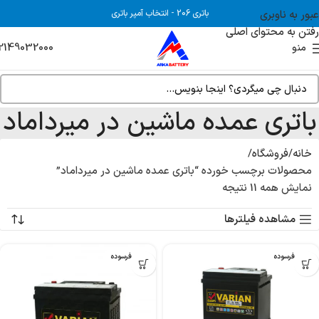
عبور به ناوبری
باتری 206
-
انتخاب آمپر باتری
رفتن به محتوای اصلی
2149032000
منو
باتری عمده ماشین در میرداماد
خانه
فروشگاه
محصولات برچسب خورده “باتری عمده ماشین در میرداماد”
نمایش همه 11 نتیجه
مشاهده فیلترها
بدون فرسوده
بدون فرسوده