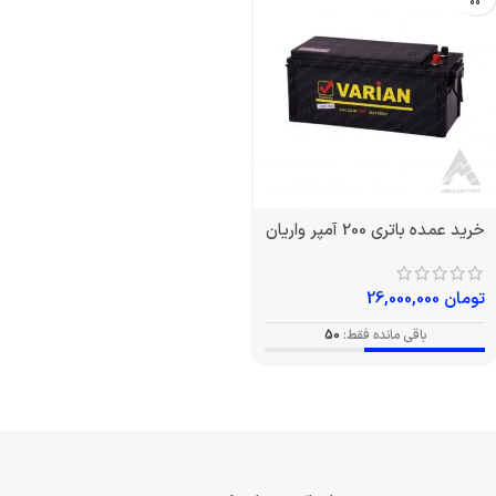
خرید عمده باتری 200 آمپر واریان
تومان
26,000,000
باقی مانده فقط:
50