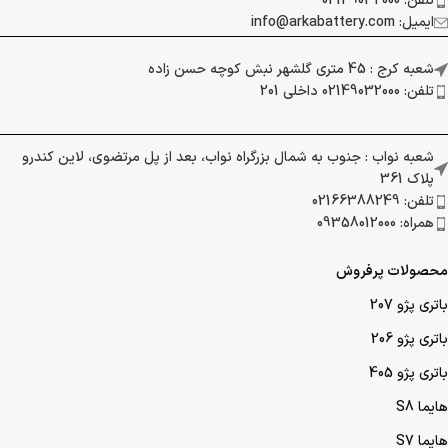
تلفن: 02149032000
ایمیل: info@arkabattery.com
شعبه کرج : 45 متری گلشهر نبش کوچه حسن زاده
تلفن: 02149032000 داخلی 201
شعبه نواب : جنوب به شمال بزرگراه نواب، بعد از پل مرتضوی، لاین کندرو
پلاک 361
تلفن: 02166388249
همراه: 09358012000
محصولات پرفروش
باتری پژو 207
باتری پژو 206
باتری پژو 405
هایما S8
هایما S7