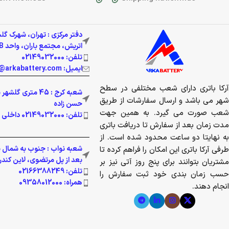
دفتر مرکزی : تهران، شهرک گل
اتریش، مجتمع باران، واحد 337B
تلفن: 02149032000
ایمیل: info@arkabattery.com
آرکا باتری دارای شعب مختلفی در سطح
شعبه کرج : 45 متری 
شهر می باشد و ارسال سفارشات از طریق
حسن زاده
شعب صورت می گیرد. به همین جهت
تلفن: 02149032000 داخلی 201
مدت زمان بعد از سفارش تا دریافت باتری
به نهایتا دو ساعت محدود شده است. از
شعبه نواب : جنوب به شمال بز
طرفی آرکا باتری این امکان را فراهم کرده تا
بعد از پل مرتضوی، لاین کندرو پ
مشتریان بتوانند برای پنج روز آتی نیز بر
تلفن: 02166388249
حسب زمان بندی خود ثبت سفارش را
همراه: 09358012000
انجام دهند.