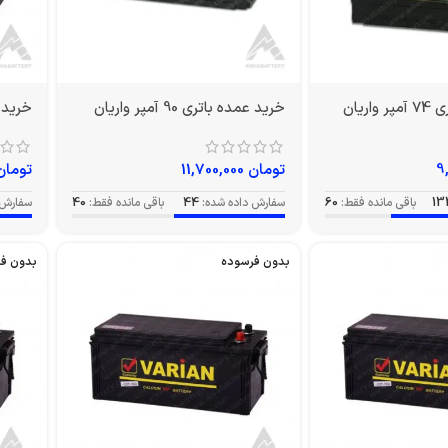
ریان
خرید عمده باتری 90 آمپر واریان
خرید عمده 
تومان
11,700,000
تومان
13
باقی مانده فقط:
60
سفارش داده شده:
44
باقی مانده فقط:
40
سفارش 
بدون فرسوده
بدون ف