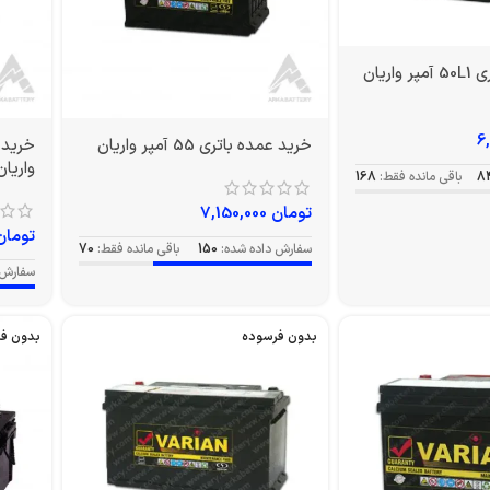
اریان
خرید عمده باتری 55 آمپر واریان
واریان
8
باقی مانده فقط:
168
تومان
7,150,000
تومان
سفارش داده شده:
150
باقی مانده فقط:
70
سفارش 
بدون فرسوده
بدون ف