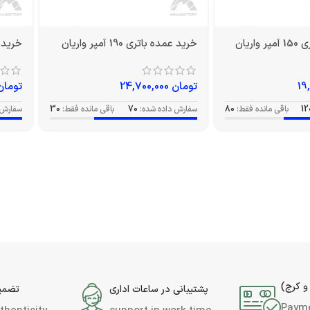
اریان
خرید عمده باتری 190 آمپر واریان
خرید عمده 
تومان
24,700,000
تومان
12
باقی مانده فقط:
80
سفارش داده شده:
70
باقی مانده فقط:
30
سفارش 
و کرج)
پشتیبانی در ساعات اداری
تضمین
Paym