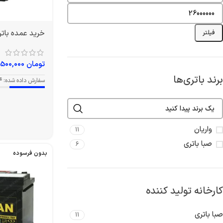
خرید عمده باتری 50L1 آمپر و
فیلتر
تومان
6,500,000
برند باتری‌ها
سفارش داده شده:
4
واریان
11
صبا باتری
6
بدون فرسوده
کارخانه تولید کننده
صبا باتری
11