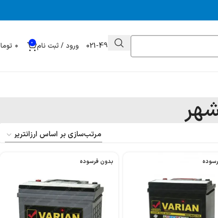
0
021-49032000
ورود / ثبت نام
0
توما
شهر
رسوده
بدون فرسوده