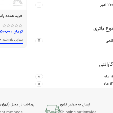
200 آمپر
1
خرید عمده باتری 150 آمپر و
نوع باتری
تومان
19,500,000
سفارش داده شده:
0
اتمی
11
گارانتی
11 ماه
5
12 ماه
5
ارسال به سراسر کشور
پرداخت در محل (تهران 
ent methods
Shipping nationwide