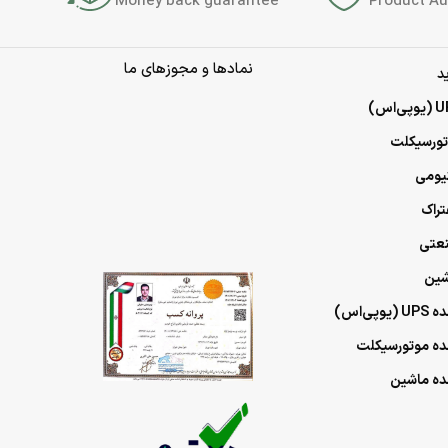
Money back guarantee
Product Au
نمادها و مجوزهای ما
د
وتورسیکلت
تیومی
تراک
نعتی
شین
ی‌اس)
مده موتورسیکلت
مده ماشین