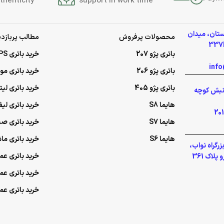
thenticity
support in work time
ستان، میدان
محصولات پرفروش
مطالب پربازدی
باتری پژو 207
خرید باتری UPS (یو‌پی‌اس)
باتری پژو 206
خرید باتری م
باتری پژو 405
خرید باتری لی
گلشهر نبش کوچه
هایما S8
خرید باتری لیف
هایما S7
خرید باتری ص
هایما S6
خرید باتری ما
رگراه نواب،
خرید باتری عمده UPS (یو‌پ
لاک 361
خرید باتری ع
خرید باتری ع