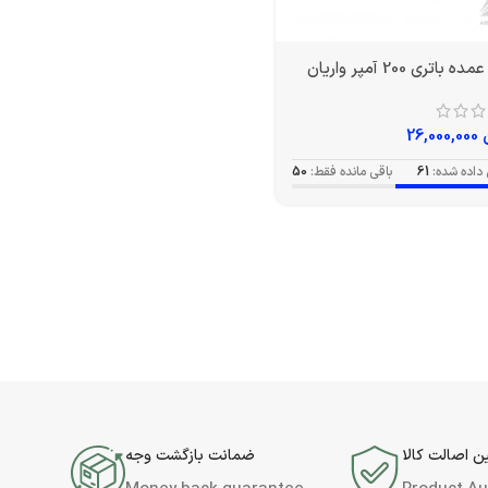
باتری 200 آمپر واریان
26,000,000
داده شده:
61
باقی مانده فقط:
50
 اصالت کالا
ضمانت بازگشت وجه