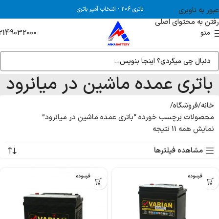
عبور به ناوبری
باتری 206
-
انتخاب آمپر باتری
رفتن به محتوای اصلی
2149032000
منو
باتری عمده ماشین در میانرود
خانه
فروشگاه
محصولات برچسب خورده “باتری عمده ماشین در میانرود”
نمایش همه 11 نتیجه
مشاهده فیلترها
بدون فرسوده
بدون فرسوده