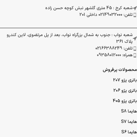
شعبه کرج : 45 متری گلشهر نبش کوچه حسن زاده
تلفن: 02149032000 داخلی 201
شعبه نواب : جنوب به شمال بزرگراه نواب، بعد از پل مرتضوی، لاین کندرو
پلاک 361
تلفن: 02166388249
همراه: 09358012000
محصولات پرفروش
باتری پژو 207
باتری پژو 206
باتری پژو 405
هایما S8
هایما S7
هایما S6