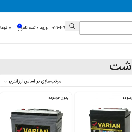
0
021-49032000
ورود / ثبت نام
0
توما
دشت
رسوده
بدون فرسوده