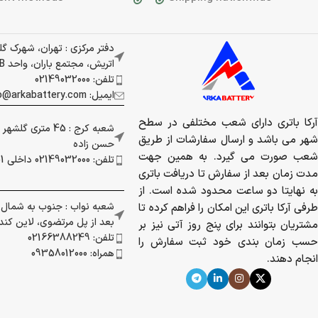
دفتر مرکزی : تهران، شهرک گ
اتریش، مجتمع باران، واحد 337B
تلفن: 02149032000
ایمیل: info@arkabattery.com
آرکا باتری دارای شعب مختلفی در سطح
شعبه کرج : 45 متری
شهر می باشد و ارسال سفارشات از طریق
حسن زاده
شعب صورت می گیرد. به همین جهت
تلفن: 02149032000 داخلی 201
مدت زمان بعد از سفارش تا دریافت باتری
به نهایتا دو ساعت محدود شده است. از
شعبه نواب : جنوب به شمال بز
طرفی آرکا باتری این امکان را فراهم کرده تا
بعد از پل مرتضوی، لاین کندرو 
مشتریان بتوانند برای پنج روز آتی نیز بر
تلفن: 02166388249
حسب زمان بندی خود ثبت سفارش را
همراه: 09358012000
انجام دهند.