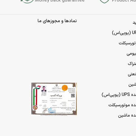
Money back guarantee
Product Au
نمادها و مجوزهای ما
د
تورسیکلت
تیومی
تراک
نعتی
شین
پی‌اس)
مده موتورسیکلت
مده ماشین