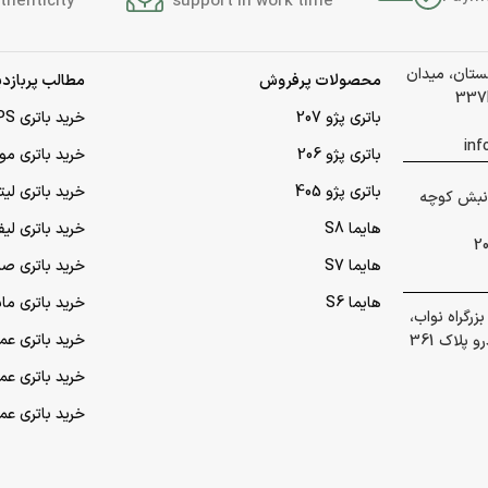
thenticity
support in work time
لستان، میدان
محصولات پرفروش
مطالب پربازدی
باتری پژو 207
خرید باتری UPS (یو‌پی‌اس)
باتری پژو 206
خرید باتری مو
باتری پژو 405
خرید باتری لی
 گلشهر نبش کوچه
هایما S8
خرید باتری لیف
هایما S7
خرید باتری ص
هایما S6
خرید باتری ما
رگراه نواب،
خرید باتری عمده UPS (یو‌
پلاک 361
خرید باتری ع
خرید باتری ع