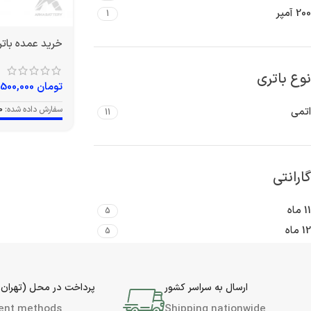
200 آمپر
1
خرید عمده باتری 150 آمپر و
نوع باتری
تومان
19,500,000
سفارش داده شده:
0
اتمی
11
گارانتی
11 ماه
5
12 ماه
5
ارسال به سراسر کشور
پرداخت در محل (تهران 
ent methods
Shipping nationwide