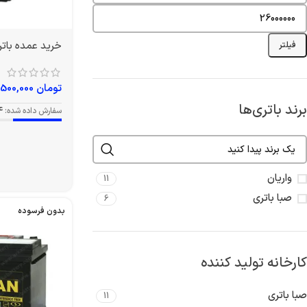
خرید عمده باتری 50L1 آمپر و
فیلتر
تومان
6,500,000
برند باتری‌ها
سفارش داده شده:
4
واریان
11
صبا باتری
6
بدون فرسوده
کارخانه تولید کننده
صبا باتری
11