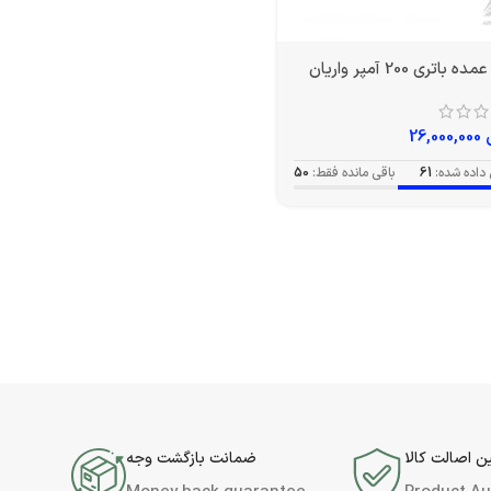
باتری 200 آمپر واریان
26,000,000
داده شده:
61
باقی مانده فقط:
50
 اصالت کالا
ضمانت بازگشت وجه