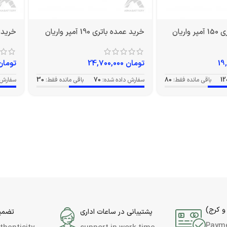
اریان
خرید عمده باتری 190 آمپر واریان
خرید عمده 
تومان
24,700,000
تومان
12
باقی مانده فقط:
80
سفارش داده شده:
70
باقی مانده فقط:
30
سفارش 
و کرج)
پشتیبانی در ساعات اداری
تضمین
Paym