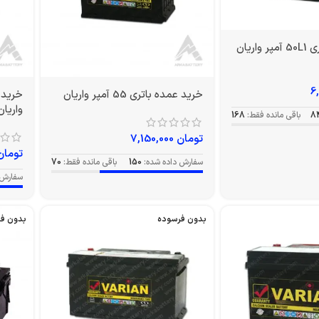
اریان
خرید عمده باتری 55 آمپر واریان
واریان
8
باقی مانده فقط:
168
تومان
7,150,000
تومان
سفارش داده شده:
150
باقی مانده فقط:
70
سفارش 
بدون فرسوده
بدون ف