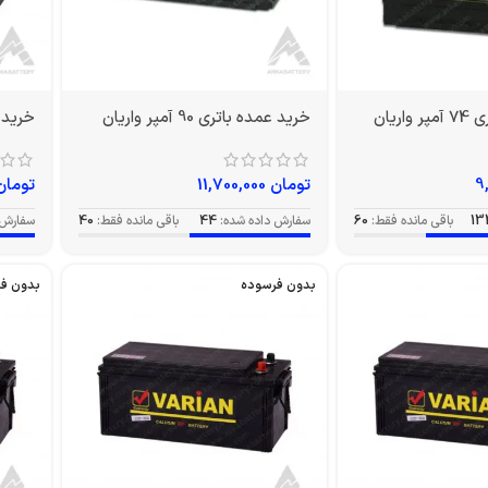
ریان
خرید عمده باتری 90 آمپر واریان
خرید عمده 
تومان
11,700,000
تومان
13
باقی مانده فقط:
60
سفارش داده شده:
44
باقی مانده فقط:
40
سفارش 
بدون فرسوده
بدون ف