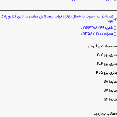
شعبه نواب : جنوب به شمال بزرگراه نواب، بعد از پل مرتضوی، لاین کندرو پلاک
361
تلفن: 02166388249
همراه: 09358012000
محصولات پرفروش
باتری پژو 207
باتری پژو 206
باتری پژو 405
هایما S8
هایما S7
هایما S6
مطالب پربازدید