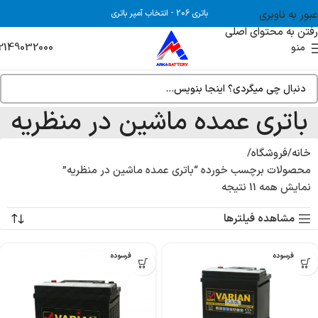
عبور به ناوبری
باتری 206
-
انتخاب آمپر باتری
رفتن به محتوای اصلی
2149032000
منو
باتری عمده ماشین در منظریه
خانه
فروشگاه
محصولات برچسب خورده “باتری عمده ماشین در منظریه”
نمایش همه 11 نتیجه
مشاهده فیلترها
بدون فرسوده
بدون فرسوده