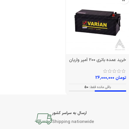
خرید عمده باتری 200 آمپر واریان
تومان
26,000,000
باقی مانده فقط:
50
ارسال به سراسر کشور
Shipping nationwide