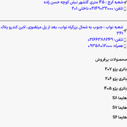
شعبه کرج : 45 متری گلشهر نبش کوچه حسن زاده
تلفن: 02149032000 داخلی 201
شعبه نواب : جنوب به شمال بزرگراه نواب، بعد از پل مرتضوی، لاین کندرو پلاک
361
تلفن: 02166388249
همراه: 09358012000
محصولات پرفروش
باتری پژو 207
باتری پژو 206
باتری پژو 405
هایما S8
هایما S7
هایما S6