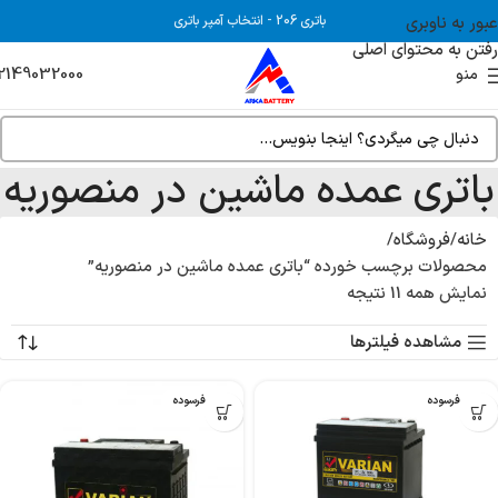
عبور به ناوبری
باتری 206
-
انتخاب آمپر باتری
رفتن به محتوای اصلی
2149032000
منو
باتری عمده ماشین در منصوریه
خانه
فروشگاه
محصولات برچسب خورده “باتری عمده ماشین در منصوریه”
نمایش همه 11 نتیجه
مشاهده فیلترها
بدون فرسوده
بدون فرسوده