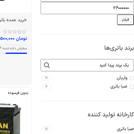
خرید عمده باتری 50L1 آمپر و
فیلتر
تومان
6,500,000
برند باتری‌ها
سفارش داده شده:
4
واریان
11
صبا باتری
6
بدون فرسوده
کارخانه تولید کننده
صبا باتری
11