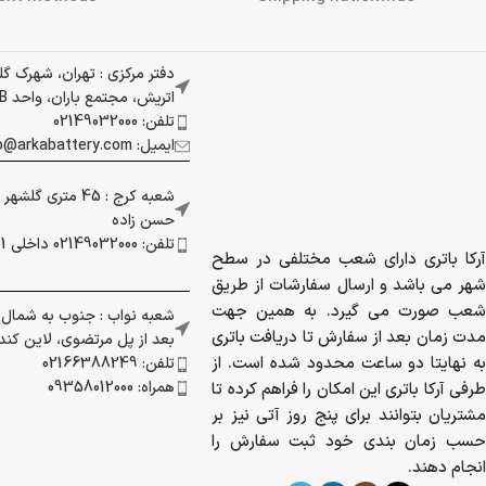
دفتر مرکزی : تهران، شهرک گ
اتریش، مجتمع باران، واحد 337B
تلفن: 02149032000
ایمیل: info@arkabattery.com
شعبه کرج : 45 متری
حسن زاده
تلفن: 02149032000 داخلی 201
آرکا باتری دارای شعب مختلفی در سطح
شهر می باشد و ارسال سفارشات از طریق
شعب صورت می گیرد. به همین جهت
شعبه نواب : جنوب به شمال بز
مدت زمان بعد از سفارش تا دریافت باتری
بعد از پل مرتضوی، لاین کندرو 
به نهایتا دو ساعت محدود شده است. از
تلفن: 02166388249
همراه: 09358012000
طرفی آرکا باتری این امکان را فراهم کرده تا
مشتریان بتوانند برای پنج روز آتی نیز بر
حسب زمان بندی خود ثبت سفارش را
انجام دهند.