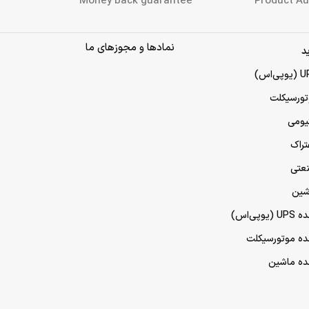
Money back guarantee
Product Au
نمادها و مجوزهای ما
د
تورسیکلت
تیومی
تراک
نعتی
شین
پی‌اس)
مده موتورسیکلت
مده ماشین