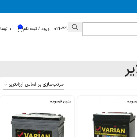
0
021-49032000
ورود / ثبت نام
0
توما
یر
رسوده
بدون فرسوده