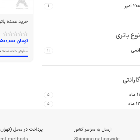
200 آمپر
1
خرید عمده باتری 150 آمپر و
نوع باتری
تومان
19,500,000
اتمی
11
سفارش داده شده:
0
گارانتی
11 ماه
5
12 ماه
5
ارسال به سراسر کشور
پرداخت در محل (تهران 
ent methods
Shipping nationwide