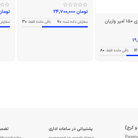
تومان
24,700,000
تومان
اریان
سفارش داده شده:
70
باقی مانده فقط:
30
سفارش 
12
باقی مانده فقط:
80
و کرج)
پشتیبانی در ساعات اداری
تضمین
Paym