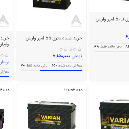
اریان
خرید عمده باتری 55 آمپر واریان
واریان
8
باقی مانده فقط:
168
تومان
7,150,000
تومان
سفارش داده شده:
150
باقی مانده فقط:
70
سفارش 
بدون فرسوده
بدون ف