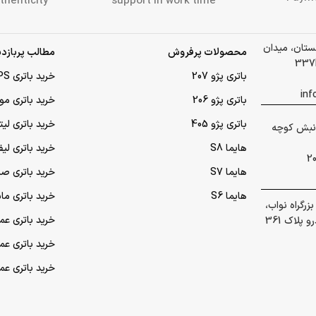
thenticity
support in work time
لستان، میدان
محصولات پرفروش
مطالب پربازدی
باتری پژو 207
خرید باتری UPS (یو‌پی‌اس)
باتری پژو 206
خرید باتری مو
باتری پژو 405
خرید باتری لی
 گلشهر نبش کوچه
هایما S8
خرید باتری لیف
هایما S7
خرید باتری ص
هایما S6
خرید باتری ما
رگراه نواب،
خرید باتری عمده UPS (یو‌
پلاک 361
خرید باتری ع
خرید باتری ع