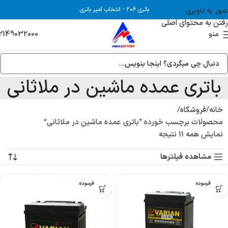
عبور به ناوبری
باتری 206
-
انتخاب آمپر باتری
رفتن به محتوای اصلی
2149032000
منو
باتری عمده ماشین در ملاثانی
خانه
فروشگاه
محصولات برچسب خورده “باتری عمده ماشین در ملاثانی”
نمایش همه 11 نتیجه
مشاهده فیلترها
بدون فرسوده
بدون فرسوده