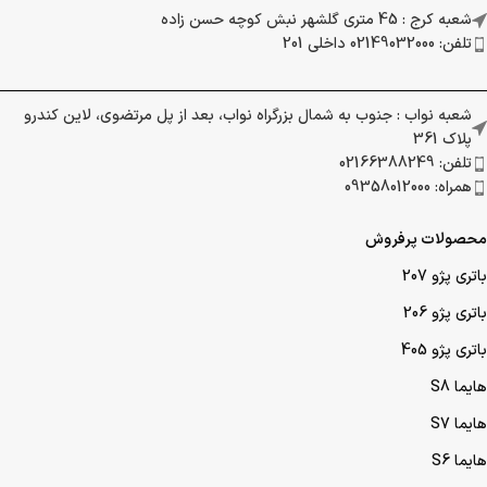
شعبه کرج : 45 متری گلشهر نبش کوچه حسن زاده
تلفن: 02149032000 داخلی 201
شعبه نواب : جنوب به شمال بزرگراه نواب، بعد از پل مرتضوی، لاین کندرو
پلاک 361
تلفن: 02166388249
همراه: 09358012000
محصولات پرفروش
باتری پژو 207
باتری پژو 206
باتری پژو 405
هایما S8
هایما S7
هایما S6