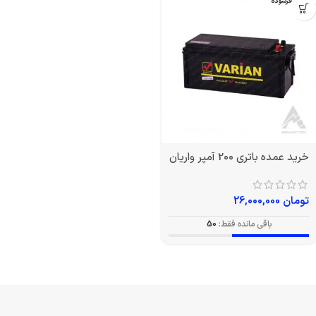
بدون فرسوده
خرید عمده باتری 200 آمپر واریان
تومان
26,000,000
باقی مانده فقط:
50