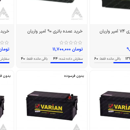
ریان
خرید عمده باتری 90 آمپر واریان
خرید عمده 
تومان
11,700,000
تومان
13
باقی مانده فقط:
60
سفارش داده شده:
44
باقی مانده فقط:
40
سفارش 
بدون فرسوده
بدون ف