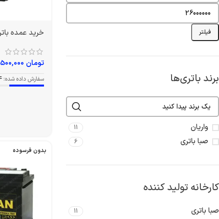
خرید عمده باتری 50L1 آمپر و
فیلتر
تومان
6,500,000
برند باتری‌ها
سفارش داده شده:
4
واریان
11
صبا باتری
6
بدون فرسوده
کارخانه تولید کننده
صبا باتری
11