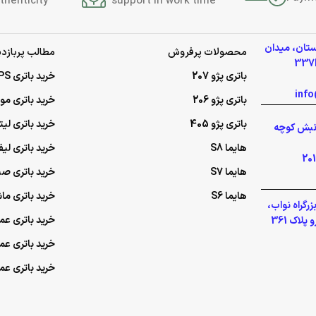
thenticity
support in work time
ستان، میدان
محصولات پرفروش
مطالب پربازدی
باتری پژو 207
خرید باتری UPS (یو‌پی‌اس)
باتری پژو 206
خرید باتری م
باتری پژو 405
خرید باتری لی
گلشهر نبش کوچه
هایما S8
خرید باتری لیف
هایما S7
خرید باتری ص
هایما S6
خرید باتری ما
رگراه نواب،
خرید باتری عمده UPS (یو‌پ
لاک 361
خرید باتری ع
خرید باتری ع