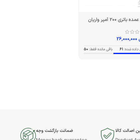
باتری 200 آمپر واریان
26,000,000
داده شده:
61
باقی مانده فقط:
50
 اصالت کالا
ضمانت بازگشت وجه