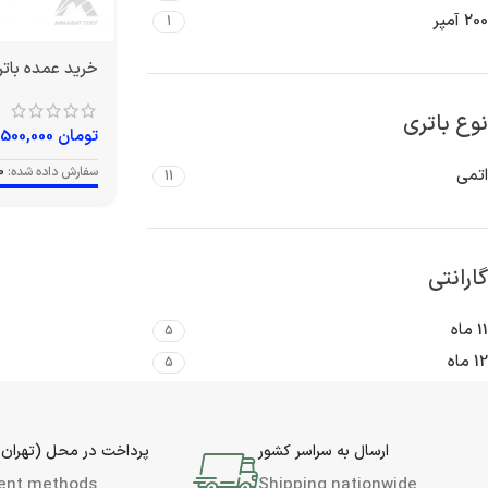
200 آمپر
1
خرید عمده باتری 150 آمپر و
نوع باتری
تومان
19,500,000
سفارش داده شده:
0
اتمی
11
گارانتی
11 ماه
5
12 ماه
5
ارسال به سراسر کشور
پرداخت در محل (تهران 
ent methods
Shipping nationwide