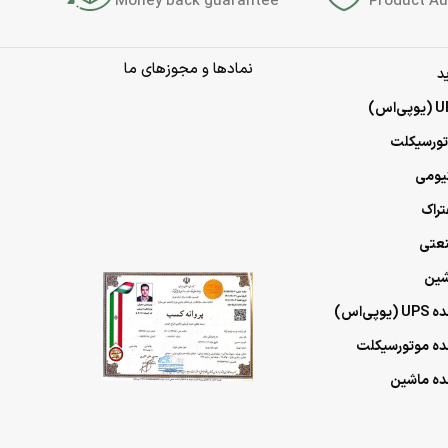
Money back guarantee
Product Au
نمادها و مجوزهای ما
د
وتورسیکلت
تیومی
تراک
نعتی
شین
ی‌اس)
مده موتورسیکلت
مده ماشین