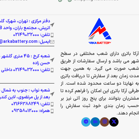
دفتر مرکزی : تهران، شهرک گل
اتریش، مجتمع باران، واحد 337B
تلفن: 02149032000
ایمیل: info@arkabattery.com
آرکا باتری دارای شعب مختلفی در سطح
شعبه کرج : 45 متری 
شهر می باشد و ارسال سفارشات از طریق
حسن زاده
شعب صورت می گیرد. به همین جهت
تلفن: 02149032000 داخلی 201
مدت زمان بعد از سفارش تا دریافت باتری
به نهایتا دو ساعت محدود شده است. از
شعبه نواب : جنوب به شمال بز
طرفی آرکا باتری این امکان را فراهم کرده تا
بعد از پل مرتضوی، لاین کندرو پ
مشتریان بتوانند برای پنج روز آتی نیز بر
تلفن: 02166388249
حسب زمان بندی خود ثبت سفارش را
همراه: 09358012000
انجام دهند.