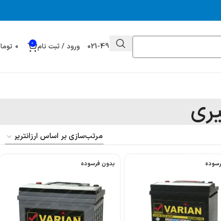
0
021-49032000
ورود / ثبت نام
0
توما
ری
رسوده
بدون فرسوده