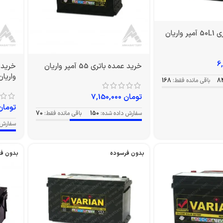
اریان
خرید عمده باتری 55 آمپر واریان
واریان
8
باقی مانده فقط:
168
تومان
7,150,000
تومان
سفارش داده شده:
150
باقی مانده فقط:
70
سفارش 
بدون فرسوده
بدون ف