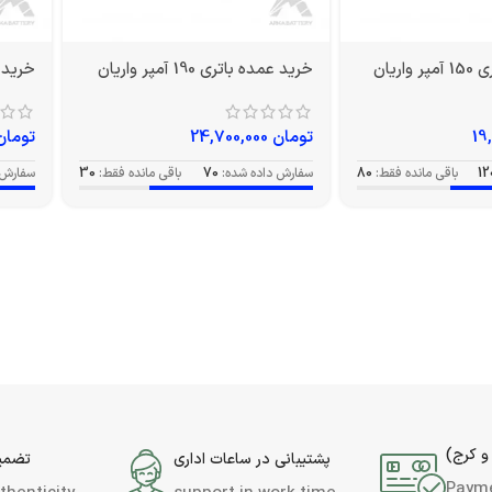
اریان
خرید عمده باتری 190 آمپر واریان
خرید عمده 
تومان
24,700,000
تومان
12
باقی مانده فقط:
80
سفارش داده شده:
70
باقی مانده فقط:
30
سفارش 
و کرج)
پشتیبانی در ساعات اداری
تضمین
Paym