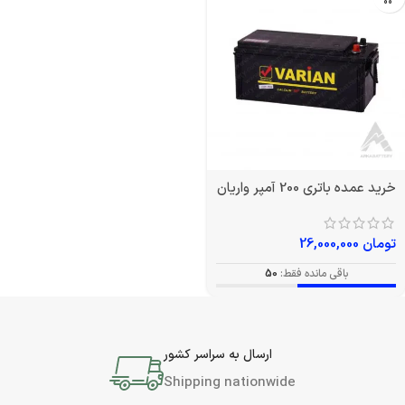
خرید عمده باتری 200 آمپر واریان
تومان
26,000,000
باقی مانده فقط:
50
ارسال به سراسر کشور
Shipping nationwide