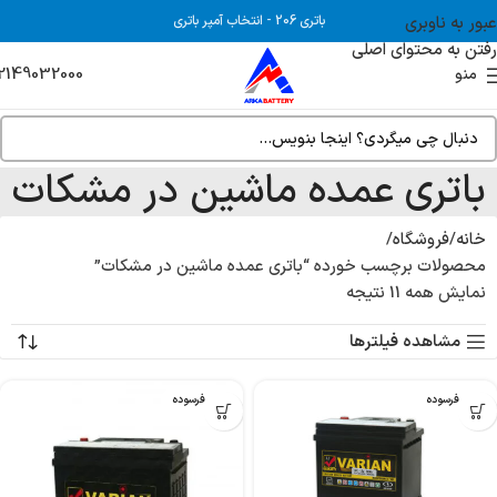
عبور به ناوبری
باتری 206
-
انتخاب آمپر باتری
رفتن به محتوای اصلی
2149032000
منو
باتری عمده ماشین در مشکات
خانه
فروشگاه
محصولات برچسب خورده “باتری عمده ماشین در مشکات”
نمایش همه 11 نتیجه
مشاهده فیلترها
بدون فرسوده
بدون فرسوده