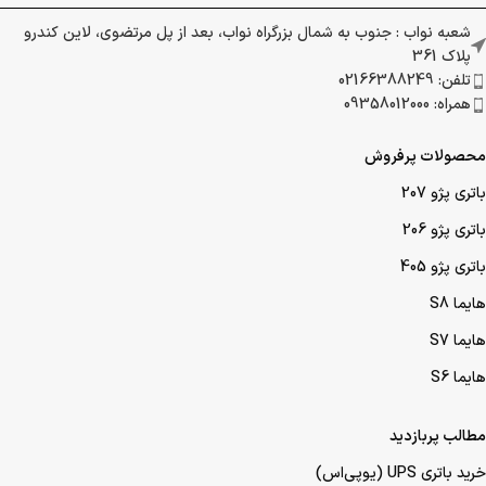
شعبه نواب : جنوب به شمال بزرگراه نواب، بعد از پل مرتضوی، لاین کندرو
پلاک 361
تلفن: 02166388249
همراه: 09358012000
محصولات پرفروش
باتری پژو 207
باتری پژو 206
باتری پژو 405
هایما S8
هایما S7
هایما S6
مطالب پربازدید
خرید باتری UPS (یو‌پی‌اس)