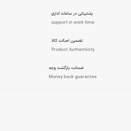
اسید هستند؟
باتری‌های لیتیومی عموماً سبک‌تر و با عمر طولانی‌تری هستند، اما
باتری‌های سرب اسید معمولاً قیمت پایین‌تری دارند و به راحتی در
دسترس هستند. انتخاب بهترین گزینه به نیاز شما بستگی دارد.
ارسال به سراسر کشور
Shipping nationwide
پرداخت در محل (تهران و کرج)
Payment methods
پشتیبانی در ساعات اداری
support in work time