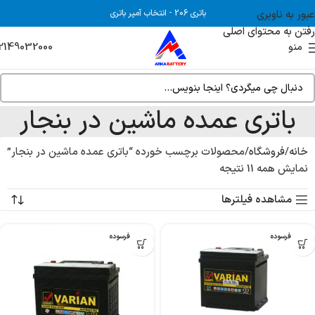
عبور به ناوبری
باتری 206
-
انتخاب آمپر باتری
رفتن به محتوای اصلی
2149032000
منو
باتری عمده ماشین در بنجار
خانه
فروشگاه
محصولات برچسب خورده “باتری عمده ماشین در بنجار”
نمایش همه 11 نتیجه
مشاهده فیلترها
بدون فرسوده
بدون فرسوده