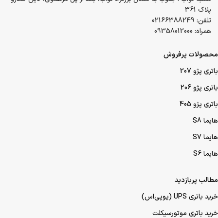
مشتریان بتوانند برای پنج روز آتی نیز بر حسب زمان
بندی خود ثبت سفارش را انجام دهند.
دفتر مرکزی : تهران، شهرک گلستان، میدان اتریش، مجتمع باران، واحد
337B
تلفن: 02149032000
ایمیل: info@arkabattery.com
شعبه کرج : 45 متری گلشهر نبش کوچه حسن زاده
تلفن: 02149032000 داخلی 201
شعبه نواب : جنوب به شمال بزرگراه نواب، بعد از پل مرتضوی، لاین کندرو
پلاک 361
تلفن: 02166388249
همراه: 09358012000
محصولات پرفروش