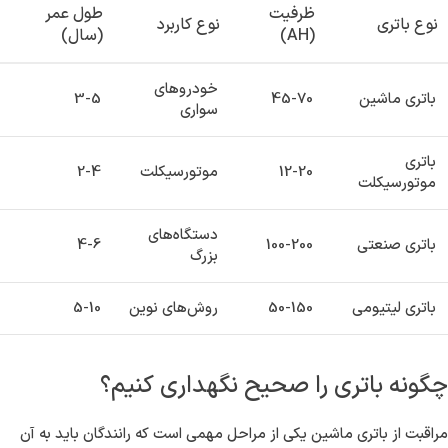
ظرفیت
طول عمر
نوع باتری
نوع کاربرد
(AH)
(سال)
خودروهای
باتری ماشین
45-70
3-5
سواری
باتری
12-20
موتورسیکلت
2-4
موتورسیکلت
دستگاه‌های
باتری صنعتی
100-200
4-6
بزرگ
باتری لیتیومی
50-150
روش‌های نوین
5-10
چگونه باتری را صحیح نگهداری کنیم؟
مراقبت از باتری ماشین یکی از مراحل مهمی است که رانندگان باید به آن