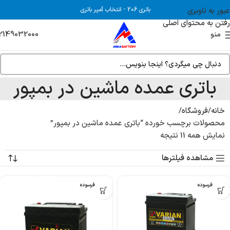
عبور به ناوبری
باتری 206
-
انتخاب آمپر باتری
رفتن به محتوای اصلی
2149032000
منو
باتری عمده ماشین در بمپور
خانه
فروشگاه
محصولات برچسب خورده “باتری عمده ماشین در بمپور”
نمایش همه 11 نتیجه
مشاهده فیلترها
بدون فرسوده
بدون فرسوده