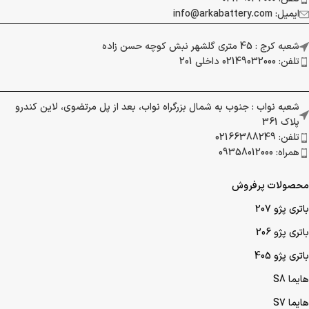
ایمیل: info@arkabattery.com
شعبه کرج : 45 متری گلشهر نبش کوچه حسن زاده
تلفن: 02149032000 داخلی 201
شعبه نواب : جنوب به شمال بزرگراه نواب، بعد از پل مرتضوی، لاین کندرو
پلاک 361
تلفن: 02166388249
همراه: 09358012000
محصولات پرفروش
باتری پژو 207
باتری پژو 206
باتری پژو 405
هایما S8
هایما S7