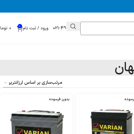
0
021-49032000
ورود / ثبت نام
0
توما
هان
رسوده
بدون فرسوده