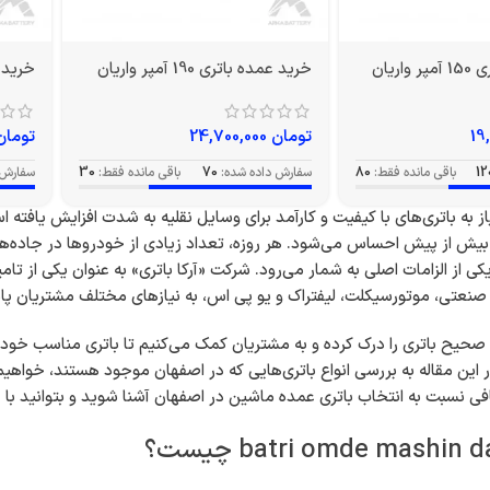
اریان
خرید عمده باتری 190 آمپر واریان
خرید عمده 
تومان
24,700,000
تومان
12
باقی مانده فقط:
80
سفارش داده شده:
70
باقی مانده فقط:
30
سفارش 
یاز به باتری‌های با کیفیت و کارآمد برای وسایل نقلیه به شدت افزایش یافته
یش از پیش احساس می‌شود. هر روزه، تعداد زیادی از خودروها در جاده‌ها و خ
 از الزامات اصلی به شمار می‌رود. شرکت «آرکا باتری» به عنوان یکی از تامین
ی صنعتی، موتورسیکلت، لیفتراک و یو پی اس، به نیازهای مختلف مشتریان پ
حیح باتری را درک کرده و به مشتریان کمک می‌کنیم تا باتری مناسب خود را 
 در این مقاله به بررسی انواع باتری‌هایی که در اصفهان موجود هستند، خواه
فی نسبت به انتخاب باتری عمده ماشین در اصفهان آشنا شوید و بتوانید با خی
batri omde mashin  چیست؟