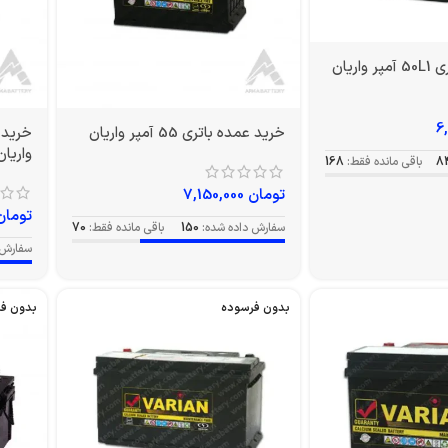
اریان
خرید عمده باتری 55 آمپر واریان
واریان
8
باقی مانده فقط:
168
تومان
7,150,000
تومان
سفارش داده شده:
150
باقی مانده فقط:
70
سفارش 
بدون فرسوده
بدون ف