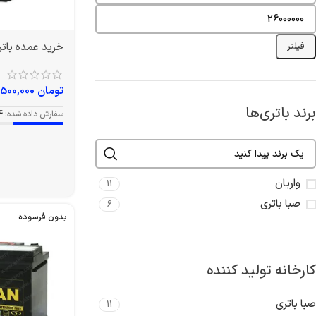
خرید عمده باتری 50L1 آمپر و
فیلتر
تومان
6,500,000
برند باتری‌ها
سفارش داده شده:
4
واریان
11
صبا باتری
6
بدون فرسوده
کارخانه تولید کننده
صبا باتری
11