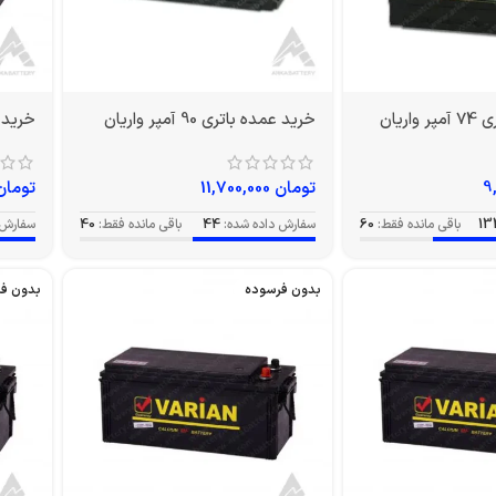
ریان
خرید عمده باتری 90 آمپر واریان
خرید عمده 
تومان
11,700,000
تومان
13
باقی مانده فقط:
60
سفارش داده شده:
44
باقی مانده فقط:
40
سفارش 
بدون فرسوده
بدون ف