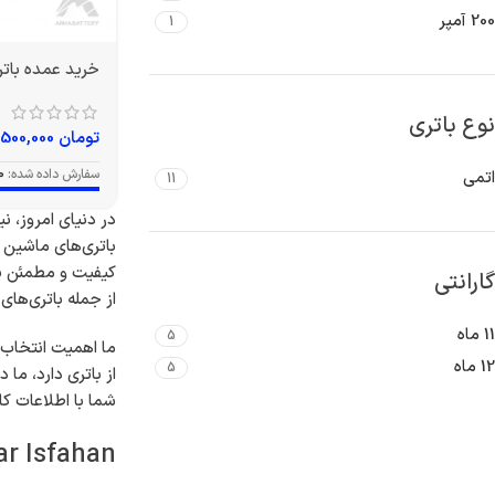
200 آمپر
1
خرید عمده باتری 150 آمپر و
نوع باتری
تومان
19,500,000
سفارش داده شده:
0
اتمی
11
در دنیای امروز، ن
باتری‌های ماشین ب
کیفیت و مطمئن یکی
گارانتی
از جمله باتری‌ها
11 ماه
5
ما اهمیت انتخاب ص
12 ماه
5
از باتری دارد، ما
شما با اطلاعات کا
dar Isfahan