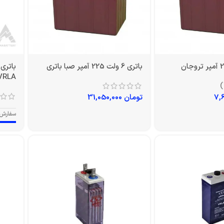
باتری 6 ولت 225 آمپر صبا باتری
VRLA
تومان
31,050,000
سفارش 