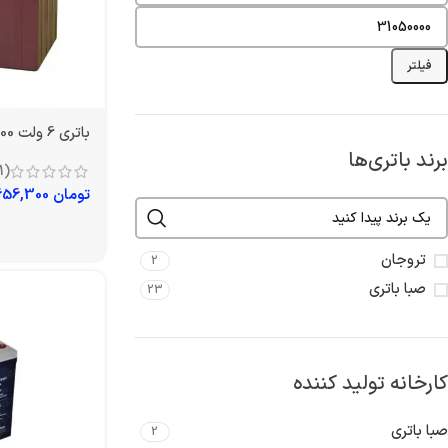
فیلتر
باتری 6 ولت 200 آمپر تروجان
برند باتری‌ها
(1)
تومان
7,656,300
تروجان
2
صبا باتری
23
کارخانه تولید کننده
صبا باتری
2