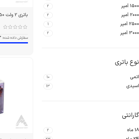
1500 آمپر
2
باتری 2 ولت 350 آمپر OPZS
2000 آمپر
2
2500 آمپر
1
3000 آمپر
2
سفارش داده شده:
3
نوع باتری
اتمی
10
اسیدی
13
گارانتی
18 ماه
2