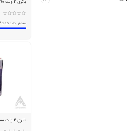
24 ماه
23
باتری 2 ولت 490 آمپر OPZS
سفارش داده شده:
2
باتری 2 ولت 1500 آمپر OPZS