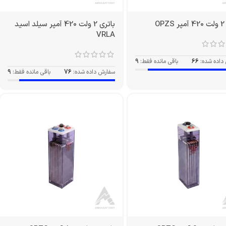
O
باتری 2 ولت 420 آمپر سیلد اسید
VRLA
داده شده:
66
باقی مانده فقط:
9
سفارش داده شده:
76
باقی مانده فقط:
9