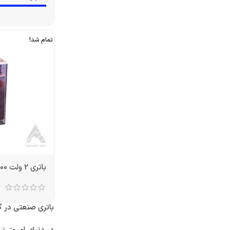
تمام شد!
باتری 2 ولت 2000 آمپر OPZS
باتری صنعتی در گ