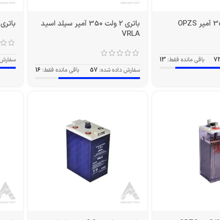
باتری 2 ولت 350 آمپر سیلد اسید
باتری 2 ولت 420 آمپر PZS
VRLA
7
باقی مانده فقط:
13
سفارش 
سفارش داده شده:
57
باقی مانده فقط:
16