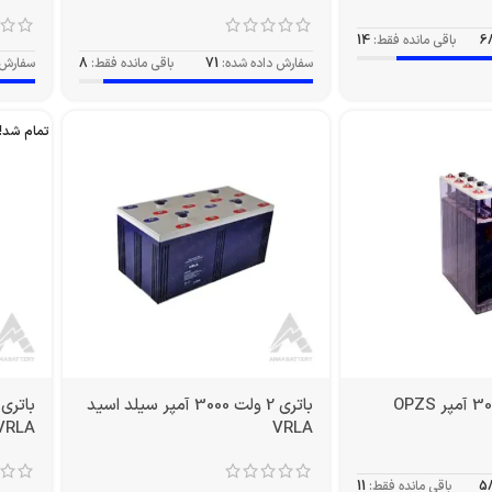
6
باقی مانده فقط:
14
سفارش داده شده:
71
باقی مانده فقط:
8
سفارش 
تمام شد!
باتری 2 ولت 3000 آمپر سیلد اسید
VRLA
VRLA
5
باقی مانده فقط:
11