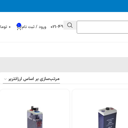
0
021-49032000
ورود / ثبت نام
0
توما