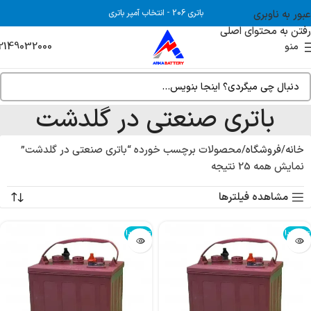
عبور به ناوبری
باتری 206
-
انتخاب آمپر باتری
رفتن به محتوای اصلی
2149032000
منو
باتری صنعتی در گلدشت
خانه
فروشگاه
محصولات برچسب خورده “باتری صنعتی در گلدشت”
نمایش همه 25 نتیجه
مشاهده فیلترها
تمام شد!
تمام شد!