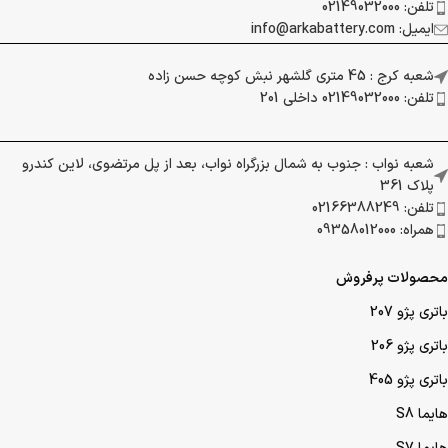
شعبه کرج : 45 متری گلشهر نبش کوچه حسن زاده
تلفن: 02149032000 داخلی 201
شعبه نواب : جنوب به شمال بزرگراه نواب، بعد از پل مرتضوی، لاین کندرو
پلاک 361
تلفن: 02166388249
همراه: 09358012000
محصولات پرفروش
باتری پژو 207
باتری پژو 206
باتری پژو 405
هایما S8
هایما S7
هایما S6