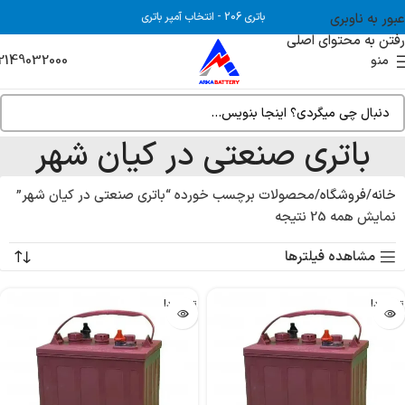
عبور به ناوبری
باتری 206
-
انتخاب آمپر باتری
رفتن به محتوای اصلی
2149032000
منو
باتری صنعتی در کیان شهر
خانه
فروشگاه
محصولات برچسب خورده “باتری صنعتی در کیان شهر”
نمایش همه 25 نتیجه
مشاهده فیلترها
تمام شد!
تمام شد!