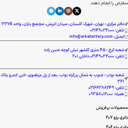
سفارش را انجام دهند.
دفتر مرکزی : تهران، شهرک گلستان، میدان اتریش، مجتمع باران، واحد 337B
تلفن: 02149032000
ایمیل: info@arkabattery.com
شعبه کرج : 45 متری گلشهر نبش کوچه حسن زاده
تلفن: 02149032000 داخلی 201
شعبه نواب : جنوب به شمال بزرگراه نواب، بعد از پل مرتضوی، لاین کندرو پلاک
361
تلفن: 02166388249
همراه: 09358012000
محصولات پرفروش
باتری پژو 207
باتری پژو 206