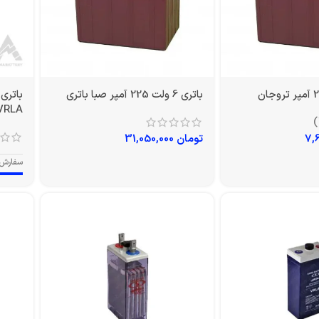
باتری 6 ولت 225 آمپر صبا باتری
VRLA
تومان
31,050,000
سفارش 