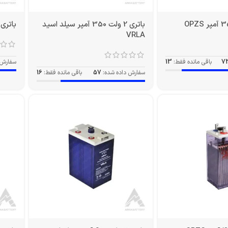
باتری 2 ولت 350 آمپر سیلد اسید
باتری 2 ولت 420 آمپر PZS
VRLA
7
باقی مانده فقط:
13
سفارش 
سفارش داده شده:
57
باقی مانده فقط:
16