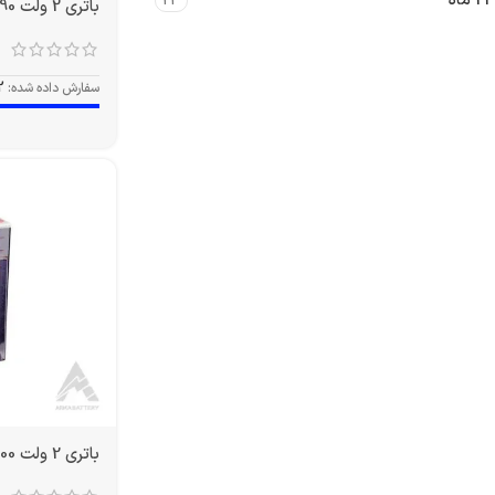
24 ماه
23
باتری 2 ولت 490 آمپر OPZS
سفارش داده شده:
2
باتری 2 ولت 1500 آمپر OPZS