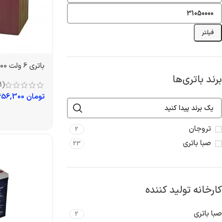
فیلتر
باتری 6 ولت 200 آمپر تروجان
برند باتری‌ها
(1)
تومان
7,656,300
تروجان
2
صبا باتری
23
کارخانه تولید کننده
صبا باتری
2