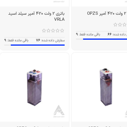
O
باتری 2 ولت 420 آمپر سیلد اسید
VRLA
داده شده:
66
باقی مانده فقط:
9
سفارش داده شده:
76
باقی مانده فقط:
9