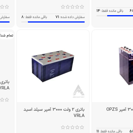
6
باقی مانده فقط:
14
سفارش داده شده:
71
باقی مانده فقط:
8
سفارش 
تمام شد!
باتری 2 ولت 3000 آمپر سیلد اسید
VRLA
VRLA
5
باقی مانده فقط:
11