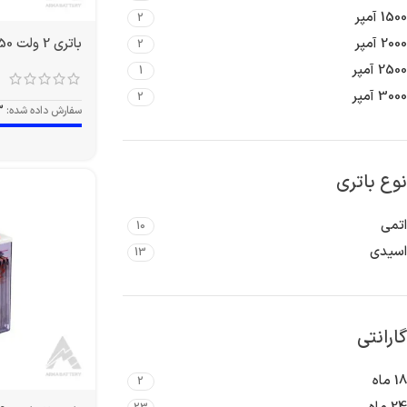
1500 آمپر
2
باتری 2 ولت 350 آمپر OPZS
2000 آمپر
2
2500 آمپر
1
3000 آمپر
2
سفارش داده شده:
3
نوع باتری
اتمی
10
اسیدی
13
گارانتی
18 ماه
2