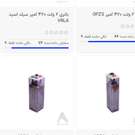
O
باتری 2 ولت 420 آمپر سیلد اسید
VRLA
داده شده:
66
باقی مانده فقط:
9
سفارش داده شده:
76
باقی مانده فقط:
9