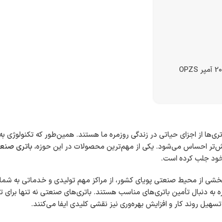
سفارش داده شده:
61
باقی مانده فقط:
7