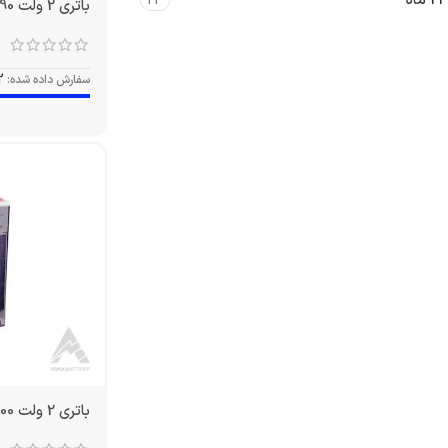
24 ماه
23
باتری 2 ولت 490 آمپر OPZS
سفارش داده شده:
2
باتری 2 ولت 1500 آمپر OPZS