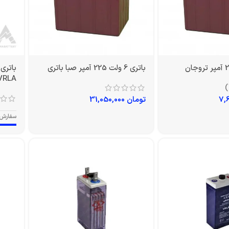
باتری 6 ولت 225 آمپر صبا باتری
VRLA
تومان
31,050,000
سفارش 