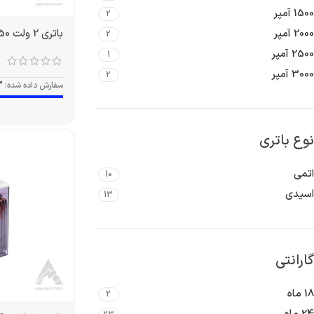
1500 آمپر
2
باتری 2 ولت 350 آمپر OPZS
2000 آمپر
2
2500 آمپر
1
3000 آمپر
2
سفارش داده شده:
3
نوع باتری
اتمی
10
اسیدی
13
گارانتی
18 ماه
2