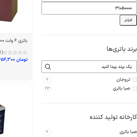
فیلتر
باتری 6 ولت 200 آمپر تروجان
برند باتری‌ها
(1)
تومان
7,656,300
تروجان
2
صبا باتری
23
کارخانه تولید کننده
صبا باتری
2