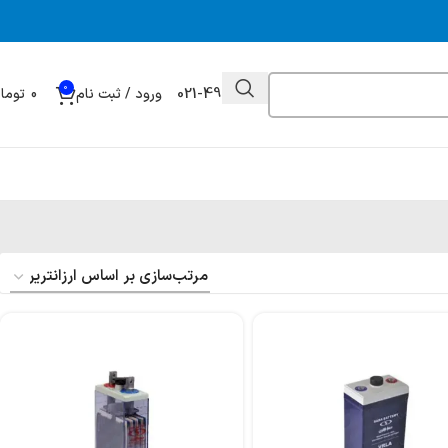
0
021-49032000
ورود / ثبت نام
0
توما