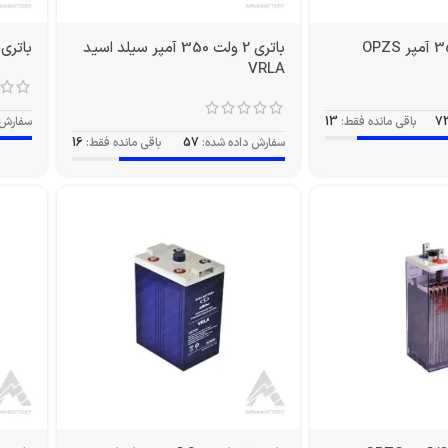
باتری 2 ولت 350 آمپر سیلد اسید
باتری 2 ولت 420 آمپر PZS
VRLA
7
باقی مانده فقط:
13
سفارش 
سفارش داده شده:
57
باقی مانده فقط:
16