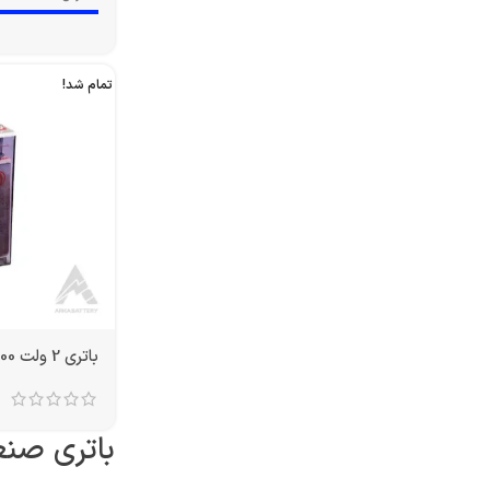
تمام شد!
باتری 2 ولت 2000 آمپر OPZS
باتری صنع