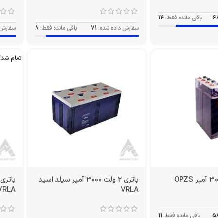
6
باقی مانده فقط:
14
سفارش داده شده:
71
باقی مانده فقط:
8
سفارش 
تمام شد!
باتری 2 ولت 3000 آمپر سیلد اسید
VRLA
VRLA
5
باقی مانده فقط:
11