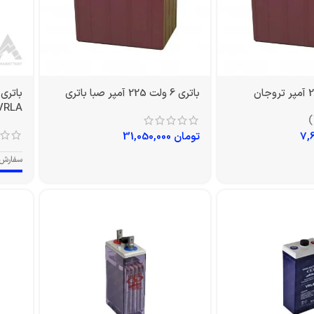
باتری 6 ولت 225 آمپر صبا باتری
VRLA
تومان
31,050,000
سفارش 