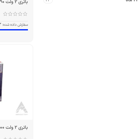
24 ماه
23
باتری 2 ولت 490 آمپر OPZS
سفارش داده شده:
2
باتری 2 ولت 1500 آمپر OPZS