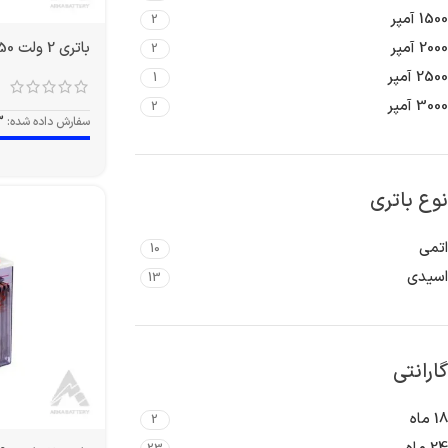
1500 آمپر
2
باتری 2 ولت 350 آمپر OPZS
2000 آمپر
2
2500 آمپر
1
3000 آمپر
2
سفارش داده شده:
3
نوع باتری
اتمی
10
اسیدی
13
گارانتی
18 ماه
2