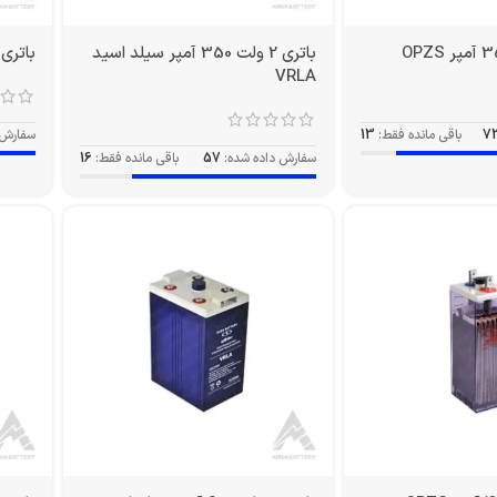
باتری 2 ولت 350 آمپر سیلد اسید
باتری 2 ولت 420 آمپر PZS
VRLA
7
باقی مانده فقط:
13
سفارش 
سفارش داده شده:
57
باقی مانده فقط:
16