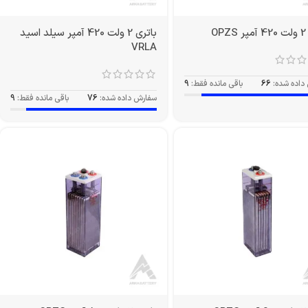
O
باتری 2 ولت 420 آمپر سیلد اسید
VRLA
داده شده:
66
باقی مانده فقط:
9
سفارش داده شده:
76
باقی مانده فقط:
9