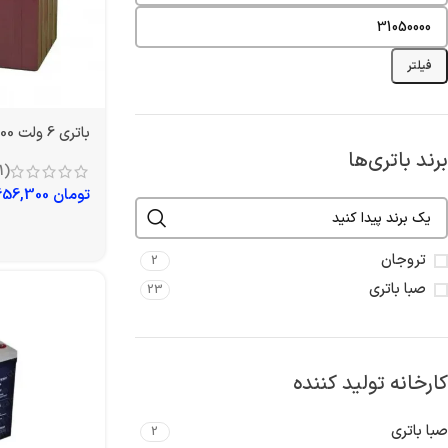
فیلتر
باتری 6 ولت 200 آمپر تروجان
برند باتری‌ها
(1)
تومان
7,656,300
تروجان
2
صبا باتری
23
کارخانه تولید کننده
صبا باتری
2