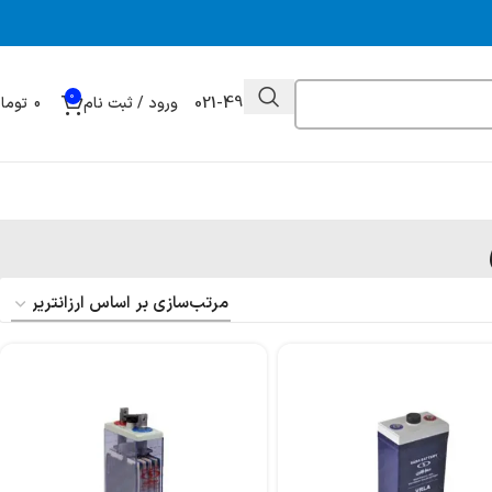
0
021-49032000
ورود / ثبت نام
0
توما